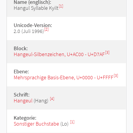
Name (englisch):
[1]
Hangul Syllable Kyilt
Unicode-Version:
[2]
2.0 (Juli 1996)
Block:
[3]
Hangeul-Silbenzeichen, U+AC00 - U+D7AF
Ebene:
[3]
Mehrsprachige Basis-Ebene, U+0000 - U+FFFF
Schrift:
[4]
Hangeul
(Hang)
Kategorie:
[1]
Sonstiger Buchstabe
(Lo)