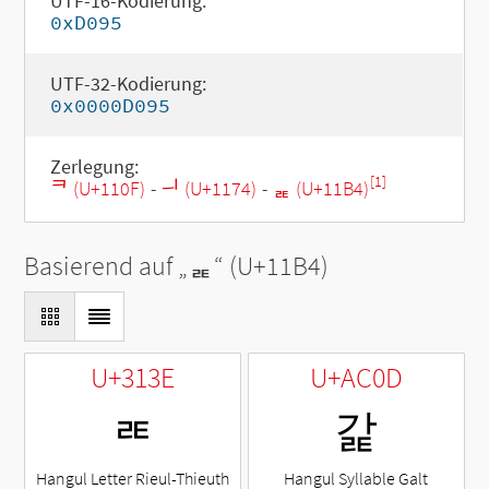
UTF-16-Kodierung:
0xD095
UTF-32-Kodierung:
0x0000D095
Zerlegung:
[1]
ᄏ (U+110F)
-
ᅴ (U+1174)
-
ᆴ (U+11B4)
Basierend auf „
ᆴ
“ (U+11B4)
U+313E
U+AC0D
ㄾ
갍
Hangul Letter Rieul-Thieuth
Hangul Syllable Galt