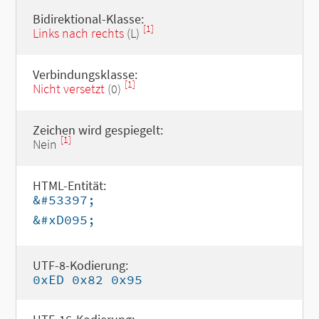
Bidirektional-Klasse:
[1]
Links nach rechts
(L)
Verbindungsklasse:
[1]
Nicht versetzt
(0)
Zeichen wird gespiegelt:
[1]
Nein
HTML-Entität:
&#53397;
&#xD095;
UTF-8-Kodierung:
0xED 0x82 0x95