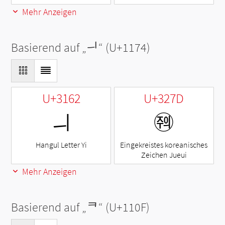
Mehr Anzeigen
Basierend auf „
ᅴ
“ (U+1174)
U+3162
U+327D
ㅢ
㉽
Hangul Letter Yi
Eingekreistes koreanisches
Zeichen Jueui
Mehr Anzeigen
Basierend auf „
ᄏ
“ (U+110F)