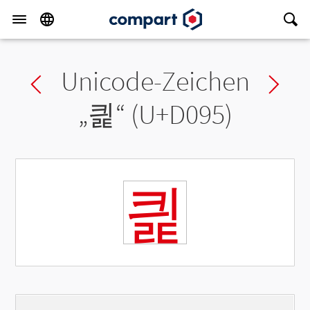
Unicode-Zeichen
Previous char
Ne
„
킕
“ (U+D095)
킕