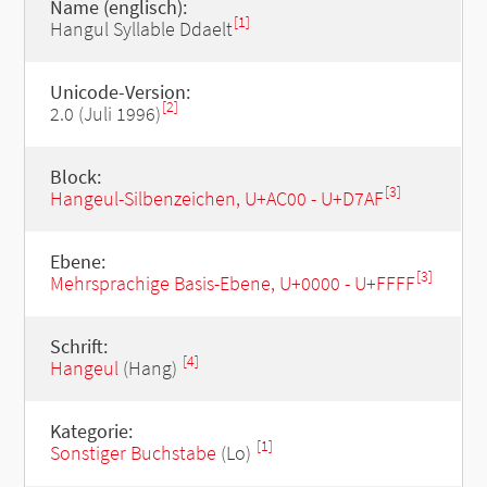
Name (englisch):
[1]
Hangul Syllable Ddaelt
Unicode-Version:
[2]
2.0 (Juli 1996)
Block:
[3]
Hangeul-Silbenzeichen, U+AC00 - U+D7AF
Ebene:
[3]
Mehrsprachige Basis-Ebene, U+0000 - U+FFFF
Schrift:
[4]
Hangeul
(Hang)
Kategorie:
[1]
Sonstiger Buchstabe
(Lo)