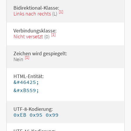
Bidirektional-Klasse:
[1]
Links nach rechts
(L)
Verbindungsklasse:
[1]
Nicht versetzt
(0)
Zeichen wird gespiegelt:
[1]
Nein
HTML-Entität:
&#46425;
&#xB559;
UTF-8-Kodierung:
0xEB 0x95 0x99