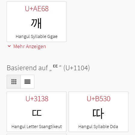
U+AE68
깨
Hangul Syllable Ggae
Mehr Anzeigen
Basierend auf „
ᄄ
“ (U+1104)
U+3138
U+B530
ㄸ
따
Hangul Letter Ssangtikeut
Hangul Syllable Dda