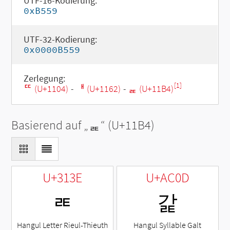
UTF-16-Kodierung:
0xB559
UTF-32-Kodierung:
0x0000B559
Zerlegung:
[1]
ᄄ (U+1104)
-
ᅢ (U+1162)
-
ᆴ (U+11B4)
Basierend auf „
ᆴ
“ (U+11B4)
U+313E
U+AC0D
ㄾ
갍
Hangul Letter Rieul-Thieuth
Hangul Syllable Galt