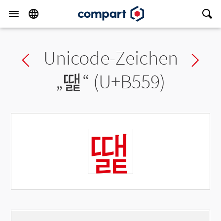
Unicode-Zeichen
Previous char
Ne
„
땙
“ (U+B559)
땙