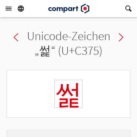
Unicode-Zeichen
Previous char
Ne
„
썵
“ (U+C375)
썵