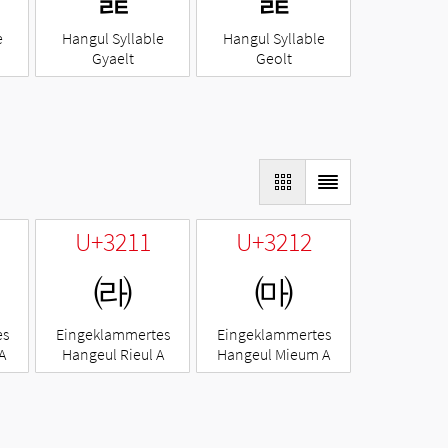
e
Hangul Syllable
Hangul Syllable
Gyaelt
Geolt
U+3211
U+3212
㈑
㈒
es
Eingeklammertes
Eingeklammertes
A
Hangeul Rieul A
Hangeul Mieum A