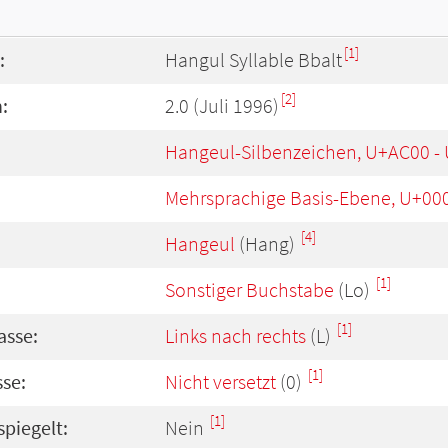
[1]
:
Hangul Syllable Bbalt
[2]
:
2.0 (Juli 1996)
Hangeul-Silbenzeichen, U+AC00 -
Mehrsprachige Basis-Ebene, U+00
[4]
Hangeul
(Hang)
[1]
Sonstiger Buchstabe
(Lo)
[1]
asse:
Links nach rechts
(L)
[1]
se:
Nicht versetzt
(0)
[1]
spiegelt:
Nein