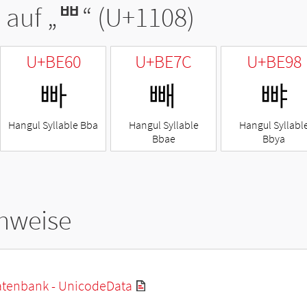
 auf „
ᄈ
“ (U+1108)
U+BE60
U+BE7C
U+BE98
빠
빼
뺘
Hangul Syllable Bba
Hangul Syllable
Hangul Syllabl
Bbae
Bbya
hweise
tenbank - UnicodeData