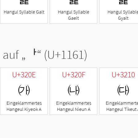
Hangul Syllable Galt
Hangul Syllable
Hangul Syllabl
Gaelt
Gyalt
 auf „
ᅡ
“ (U+1161)
U+320E
U+320F
U+3210
㈎
㈏
㈐
Eingeklammertes
Eingeklammertes
Eingeklammert
Hangeul Kiyeok A
Hangeul Nieun A
Hangeul Tikeut 