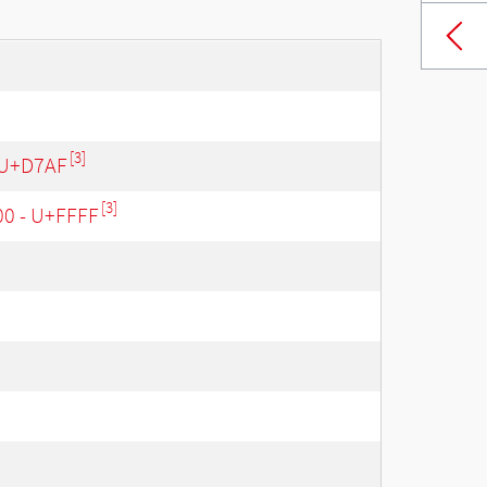
[3]
 U+D7AF
[3]
00 - U+FFFF