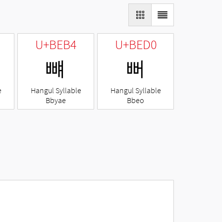
U+BEB4
U+BED0
뺴
뻐
e
Hangul Syllable
Hangul Syllable
Bbyae
Bbeo