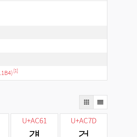
[1]
11B4)
U+AC61
U+AC7D
걡
걽