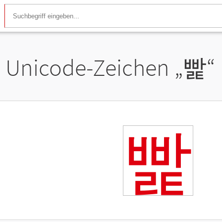
Unicode-Zeichen „
빭
“
빭