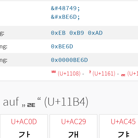
&#48749;
&#xBE6D;
g:
0xEB 0xB9 0xAD
ng:
0xBE6D
ng:
0x0000BE6D
ᄈ (U+1108)
-
ᅡ (U+1161)
-
ᆴ (U+
 auf „
ᆴ
“ (U+11B4)
U+AC0D
U+AC29
U+AC45
갍
갩
걅