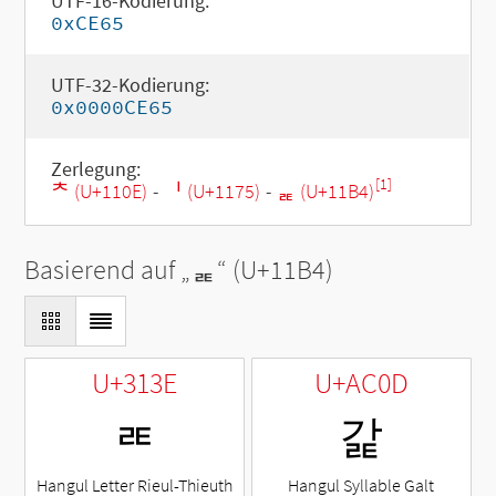
UTF-16-Kodierung:
0xCE65
UTF-32-Kodierung:
0x0000CE65
Zerlegung:
[1]
ᄎ (U+110E)
-
ᅵ (U+1175)
-
ᆴ (U+11B4)
Basierend auf „
ᆴ
“ (U+11B4)
U+313E
U+AC0D
ㄾ
갍
Hangul Letter Rieul-Thieuth
Hangul Syllable Galt