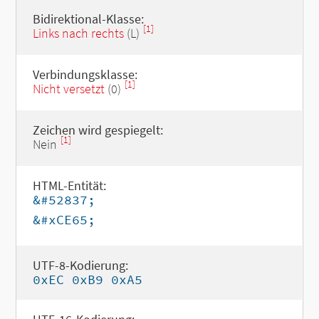
Bidirektional-Klasse:
[1]
Links nach rechts
(L)
Verbindungsklasse:
[1]
Nicht versetzt
(0)
Zeichen wird gespiegelt:
[1]
Nein
HTML-Entität:
&#52837;
&#xCE65;
UTF-8-Kodierung:
0xEC 0xB9 0xA5