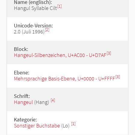
Name (englisch):
[1]
Hangul Syllable Cilt
Unicode-Version:
[2]
2.0 (Juli 1996)
Block:
[3]
Hangeul-Silbenzeichen, U+AC00 - U+D7AF
Ebene:
[3]
Mehrsprachige Basis-Ebene, U+0000 - U+FFFF
Schrift:
[4]
Hangeul
(Hang)
Kategorie:
[1]
Sonstiger Buchstabe
(Lo)