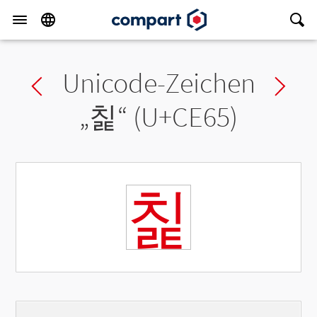
Unicode-Zeichen
Previous char
Ne
„
칥
“ (U+CE65)
칥