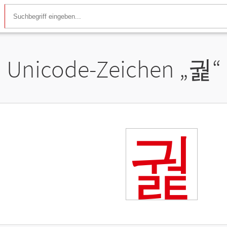
Unicode-Zeichen „
궕
“
궕