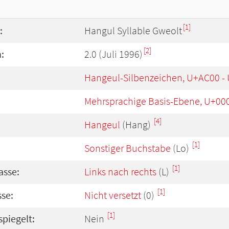
[1]
:
Hangul Syllable Gweolt
[2]
:
2.0 (Juli 1996)
Hangeul-Silbenzeichen, U+AC00 -
Mehrsprachige Basis-Ebene, U+00
[4]
Hangeul
(Hang)
[1]
Sonstiger Buchstabe
(Lo)
[1]
asse:
Links nach rechts
(L)
[1]
se:
Nicht versetzt
(0)
[1]
spiegelt:
Nein