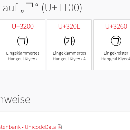
 auf „
ᄀ
“ (U+1100)
U+3200
U+320E
U+3260
㈀
㈎
㉠
Eingeklammertes
Eingeklammertes
Eingekreister
Hangeul Kiyeok
Hangeul Kiyeok A
Hangeul Kiyeo
hweise
tenbank - UnicodeData