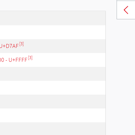
[3]
 U+D7AF
[3]
00 - U+FFFF