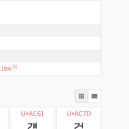
[1]
11B4)
U+AC61
U+AC7D
걡
걽