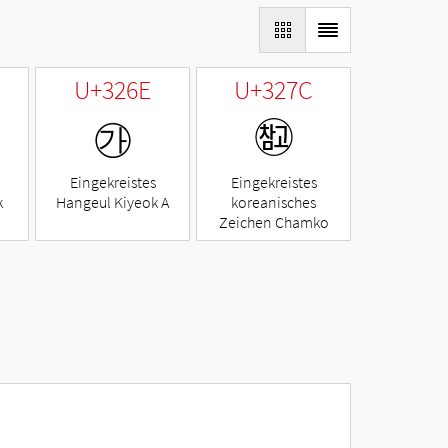
U+326E
U+327C
㉮
㉼
Eingekreistes
Eingekreistes
k
Hangeul Kiyeok A
koreanisches
Zeichen Chamko