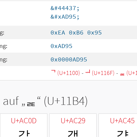
&#44437;
&#xAD95;
g:
0xEA 0xB6 0x95
ng:
0xAD95
ng:
0x0000AD95
ᄀ (U+1100)
-
ᅯ (U+116F)
-
ᆴ (U+
 auf „
ᆴ
“ (U+11B4)
U+AC0D
U+AC29
U+AC45
갍
갩
걅