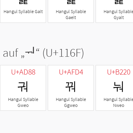
Hangul Syllable Galt
Hangul Syllable
Hangul Syllabl
Gaelt
Gyalt
 auf „
ᅯ
“ (U+116F)
U+AD88
U+AFD4
U+B220
궈
꿔
눠
Hangul Syllable
Hangul Syllable
Hangul Syllabl
Gweo
Ggweo
Nweo