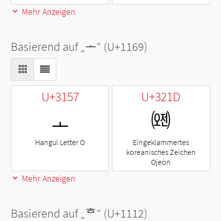
Mehr Anzeigen
Basierend auf „
ᅩ
“ (U+1169)
U+3157
U+321D
ㅗ
㈝
Hangul Letter O
Eingeklammertes
koreanisches Zeichen
Ojeon
Mehr Anzeigen
Basierend auf „
ᄒ
“ (U+1112)