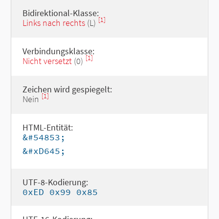
Bidirektional-Klasse:
[1]
Links nach rechts
(L)
Verbindungsklasse:
[1]
Nicht versetzt
(0)
Zeichen wird gespiegelt:
[1]
Nein
HTML-Entität:
&#54853;
&#xD645;
UTF-8-Kodierung:
0xED 0x99 0x85