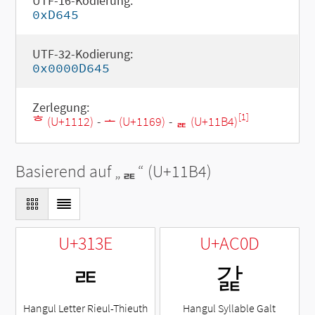
UTF-16-Kodierung:
0xD645
UTF-32-Kodierung:
0x0000D645
Zerlegung:
[1]
ᄒ (U+1112)
-
ᅩ (U+1169)
-
ᆴ (U+11B4)
Basierend auf „
ᆴ
“ (U+11B4)
U+313E
U+AC0D
ㄾ
갍
Hangul Letter Rieul-Thieuth
Hangul Syllable Galt