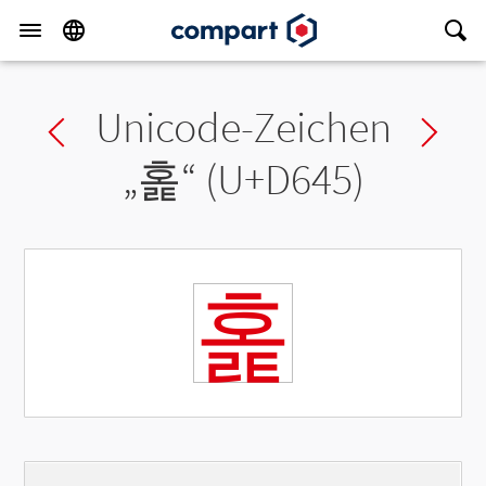
Unicode-Zeichen
Previous char
Ne
„
홅
“ (U+D645)
홅