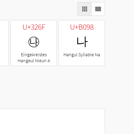
U+326F
U+B098
㉯
나
Eingekreistes
Hangul Syllable Na
Hangeul Nieun A