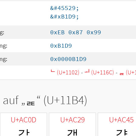
&#45529;
&#xB1D9;
g:
0xEB 0x87 0x99
ng:
0xB1D9
ng:
0x0000B1D9
ᄂ (U+1102)
-
ᅬ (U+116C)
-
ᆴ (U+
 auf „
ᆴ
“ (U+11B4)
U+AC0D
U+AC29
U+AC45
갍
갩
걅