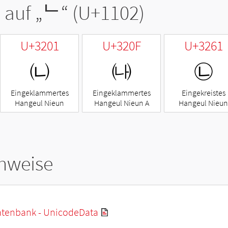
 auf „
ᄂ
“ (U+1102)
U+3201
U+320F
U+3261
㈁
㈏
㉡
Eingeklammertes
Eingeklammertes
Eingekreistes
Hangeul Nieun
Hangeul Nieun A
Hangeul Nieun
hweise
tenbank - UnicodeData