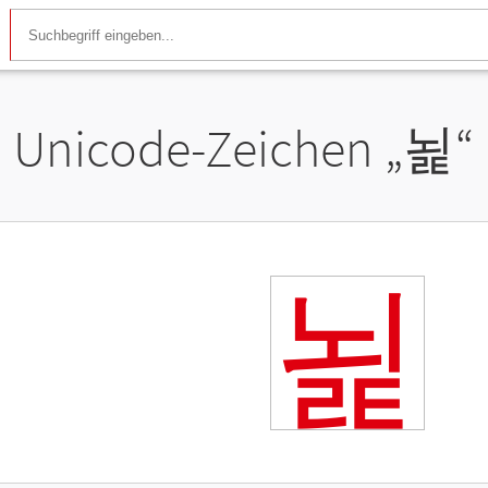
Unicode-Zeichen „
뇙
“
뇙