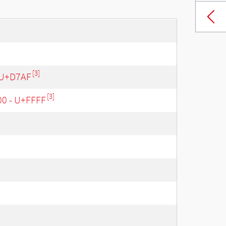
[3]
 U+D7AF
[3]
00 - U+FFFF