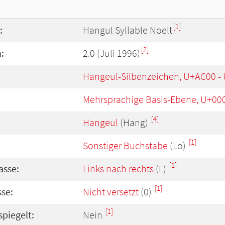
[1]
:
Hangul Syllable Noelt
[2]
:
2.0 (Juli 1996)
Hangeul-Silbenzeichen, U+AC00 -
Mehrsprachige Basis-Ebene, U+00
[4]
Hangeul
(Hang)
[1]
Sonstiger Buchstabe
(Lo)
[1]
asse:
Links nach rechts
(L)
[1]
se:
Nicht versetzt
(0)
[1]
spiegelt:
Nein