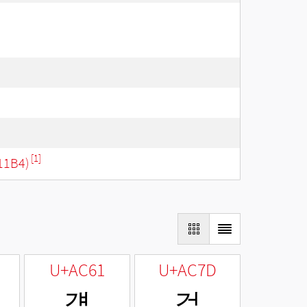
[1]
11B4)
U+AC61
U+AC7D
걡
걽