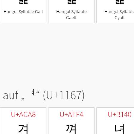
Hangul Syllable Galt
Hangul Syllable
Hangul Syllabl
Gaelt
Gyalt
 auf „
ᅧ
“ (U+1167)
U+ACA8
U+AEF4
U+B140
겨
껴
녀