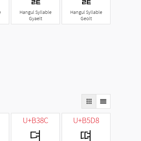
e
Hangul Syllable
Hangul Syllable
Gyaelt
Geolt
U+B38C
U+B5D8
뎌
뗘