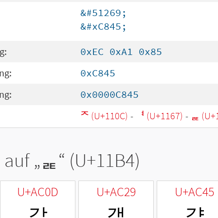
&#51269;
&#xC845;
g:
0xEC 0xA1 0x85
ng:
0xC845
ng:
0x0000C845
ᄌ (U+110C)
-
ᅧ (U+1167)
-
ᆴ (U+
 auf „
ᆴ
“ (U+11B4)
U+AC0D
U+AC29
U+AC45
갍
갩
걅