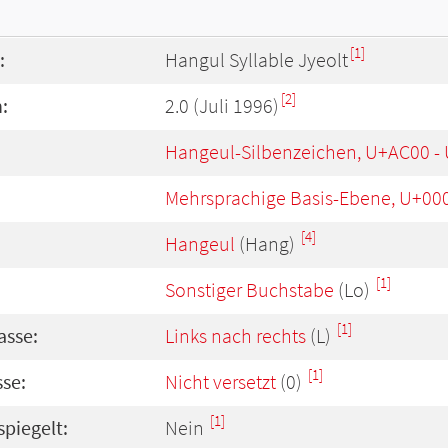
[1]
:
Hangul Syllable Jyeolt
[2]
:
2.0 (Juli 1996)
Hangeul-Silbenzeichen, U+AC00 -
Mehrsprachige Basis-Ebene, U+00
[4]
Hangeul
(Hang)
[1]
Sonstiger Buchstabe
(Lo)
[1]
asse:
Links nach rechts
(L)
[1]
se:
Nicht versetzt
(0)
[1]
spiegelt:
Nein