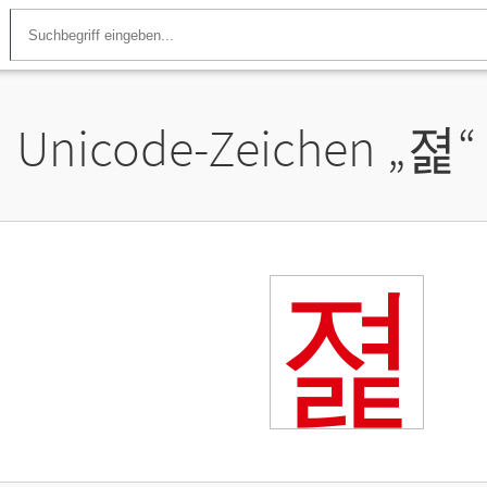
Unicode-Zeichen „
졅
“
졅