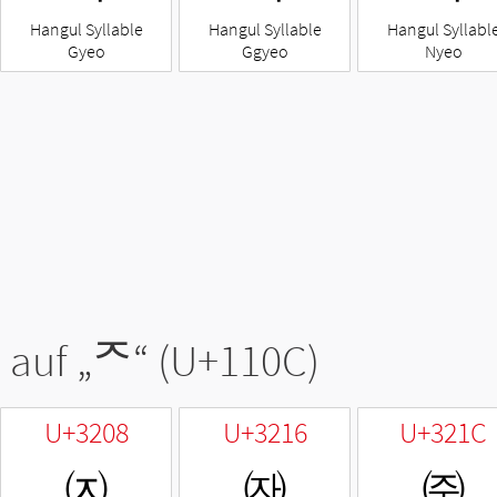
Hangul Syllable
Hangul Syllable
Hangul Syllabl
Gyeo
Ggyeo
Nyeo
 auf „
ᄌ
“ (U+110C)
U+3208
U+3216
U+321C
㈈
㈖
㈜