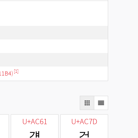
[1]
11B4)
U+AC61
U+AC7D
걡
걽