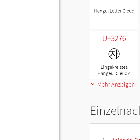
Hangul Letter Cieuc
U+3276
㉶
Eingekreistes
Hangeul Cieuc A
Mehr Anzeigen
Einzelnac