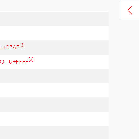
[3]
 U+D7AF
[3]
00 - U+FFFF