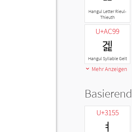
Hangul Letter Rieul-
Thieuth
U+AC99
겙
Hangul Syllable Gelt
Mehr Anzeigen
Basierend
U+3155
ㅕ