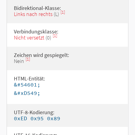
Bidirektional-Klasse:
[1]
Links nach rechts
(L)
Verbindungsklasse:
[1]
Nicht versetzt
(0)
Zeichen wird gespiegelt:
[1]
Nein
HTML-Entität:
&#54601;
&#xD549;
UTF-8-Kodierung:
0xED 0x95 0x89