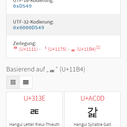
UTF-16-Kodierung:
0xD549
UTF-32-Kodierung:
0x0000D549
Zerlegung:
[1]
ᄑ (U+1111)
-
ᅵ (U+1175)
-
ᆴ (U+11B4)
Basierend auf „
ᆴ
“ (U+11B4)
U+313E
U+AC0D
ㄾ
갍
Hangul Letter Rieul-Thieuth
Hangul Syllable Galt