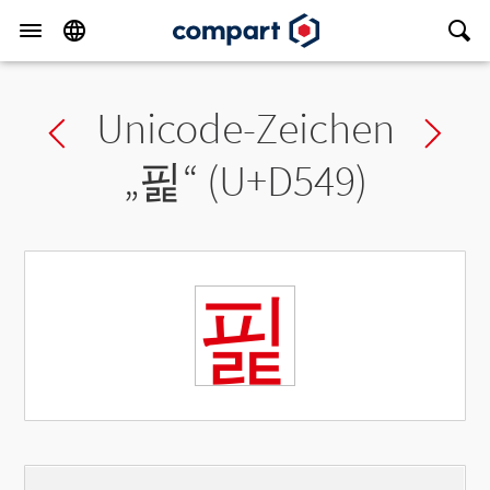
Unicode-Zeichen
Previous char
Ne
„
핉
“ (U+D549)
핉