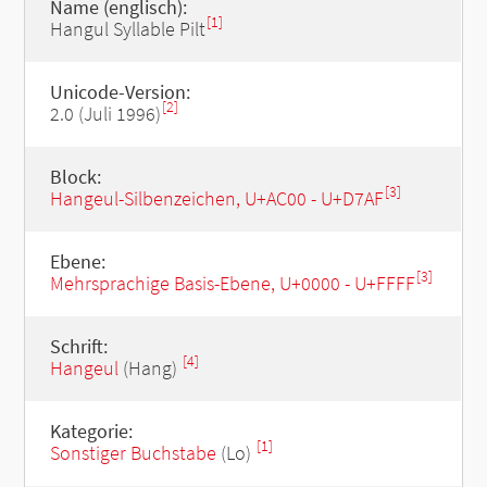
Name (englisch):
[1]
Hangul Syllable Pilt
Unicode-Version:
[2]
2.0 (Juli 1996)
Block:
[3]
Hangeul-Silbenzeichen, U+AC00 - U+D7AF
Ebene:
[3]
Mehrsprachige Basis-Ebene, U+0000 - U+FFFF
Schrift:
[4]
Hangeul
(Hang)
Kategorie:
[1]
Sonstiger Buchstabe
(Lo)