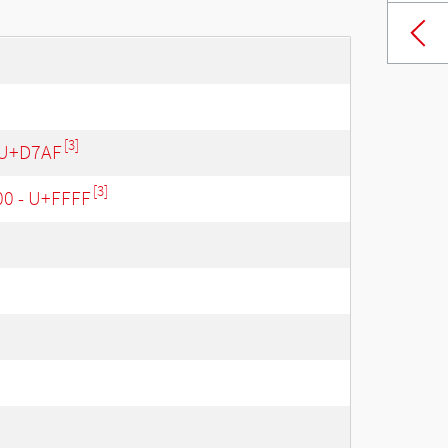
[3]
 U+D7AF
[3]
00 - U+FFFF