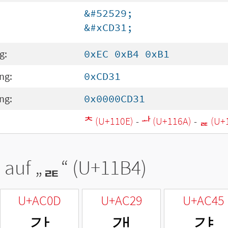
&#52529;
&#xCD31;
g:
0xEC 0xB4 0xB1
ng:
0xCD31
ng:
0x0000CD31
ᄎ (U+110E)
-
ᅪ (U+116A)
-
ᆴ (U+
 auf „
ᆴ
“ (U+11B4)
U+AC0D
U+AC29
U+AC45
갍
갩
걅