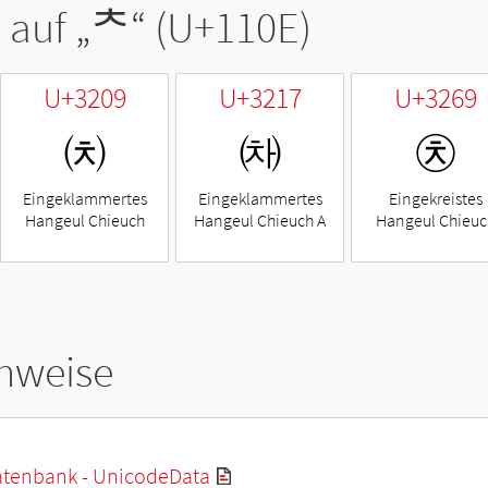
 auf „
ᄎ
“ (U+110E)
U+3209
U+3217
U+3269
㈉
㈗
㉩
Eingeklammertes
Eingeklammertes
Eingekreistes
Hangeul Chieuch
Hangeul Chieuch A
Hangeul Chieuc
hweise
tenbank - UnicodeData