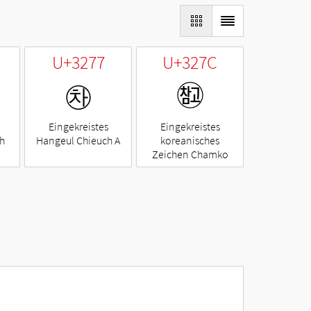
U+3277
U+327C
㉷
㉼
Eingekreistes
Eingekreistes
h
Hangeul Chieuch A
koreanisches
Zeichen Chamko