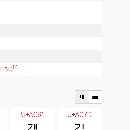
[1]
11B4)
U+AC61
U+AC7D
걡
걽