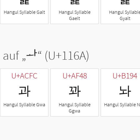
Hangul Syllable Galt
Hangul Syllable
Hangul Syllabl
Gaelt
Gyalt
 auf „
ᅪ
“ (U+116A)
U+ACFC
U+AF48
U+B194
과
꽈
놔
Hangul Syllable Gwa
Hangul Syllable
Hangul Syllable 
Ggwa