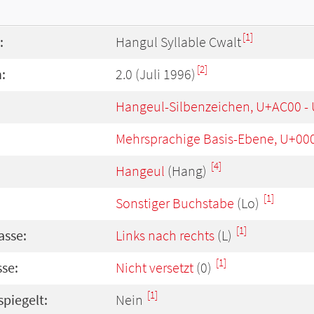
[1]
:
Hangul Syllable Cwalt
[2]
:
2.0 (Juli 1996)
Hangeul-Silbenzeichen, U+AC00 -
Mehrsprachige Basis-Ebene, U+00
[4]
Hangeul
(Hang)
[1]
Sonstiger Buchstabe
(Lo)
[1]
asse:
Links nach rechts
(L)
[1]
se:
Nicht versetzt
(0)
[1]
spiegelt:
Nein