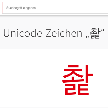
Unicode-Zeichen „
촱
“
촱