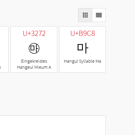
U+3272
U+B9C8
㉲
마
Eingekreistes
Hangul Syllable Ma
m
Hangeul Mieum A