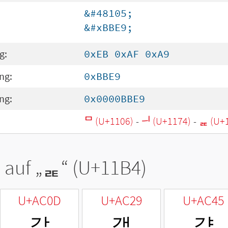
&#48105;
&#xBBE9;
g:
0xEB 0xAF 0xA9
ng:
0xBBE9
ng:
0x0000BBE9
ᄆ (U+1106)
-
ᅴ (U+1174)
-
ᆴ (U+
 auf „
ᆴ
“ (U+11B4)
U+AC0D
U+AC29
U+AC45
갍
갩
걅