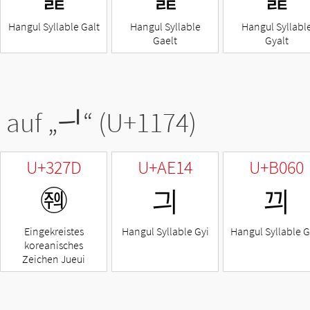
Hangul Syllable Galt
Hangul Syllable
Hangul Syllabl
Gaelt
Gyalt
 auf „
ᅴ
“ (U+1174)
U+327D
U+AE14
U+B060
㉽
긔
끠
Eingekreistes
Hangul Syllable Gyi
Hangul Syllable G
koreanisches
Zeichen Jueui