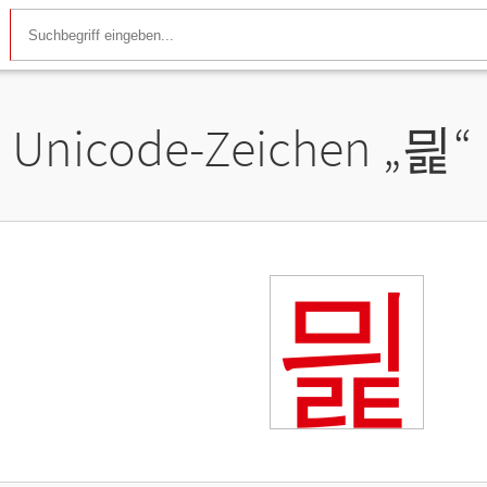
Unicode-Zeichen „
믩
“
믩