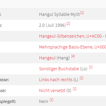
[1]
:
Hangul Syllable Myilt
[2]
:
2.0 (Juli 1996)
Hangeul-Silbenzeichen, U+AC00 -
Mehrsprachige Basis-Ebene, U+00
[4]
Hangeul
(Hang)
[1]
Sonstiger Buchstabe
(Lo)
[1]
asse:
Links nach rechts
(L)
[1]
se:
Nicht versetzt
(0)
[1]
spiegelt:
Nein