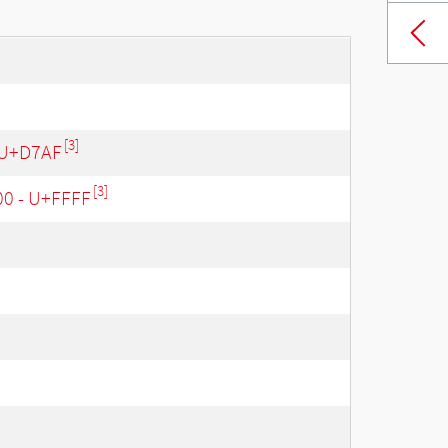
[3]
 U+D7AF
[3]
00 - U+FFFF