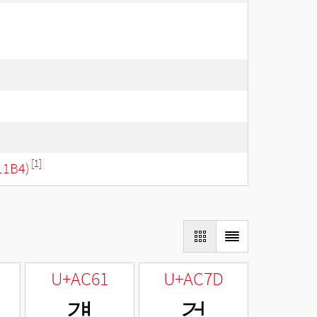
[1]
11B4)
U+AC61
U+AC7D
걡
걽