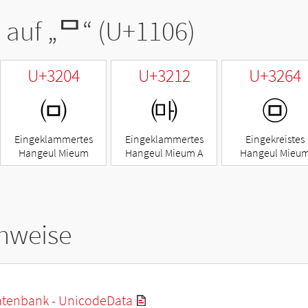
 auf „
ᄆ
“ (U+1106)
U+3204
U+3212
U+3264
㈄
㈒
㉤
Eingeklammertes
Eingeklammertes
Eingekreistes
Hangeul Mieum
Hangeul Mieum A
Hangeul Mieu
hweise
tenbank - UnicodeData