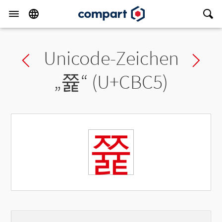
Unicode-Zeichen
Previous char
Ne
„
쯅
“ (U+CBC5)
쯅