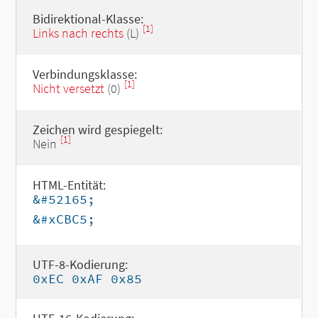
Bidirektional-Klasse:
[1]
Links nach rechts
(L)
Verbindungsklasse:
[1]
Nicht versetzt
(0)
Zeichen wird gespiegelt:
[1]
Nein
HTML-Entität:
&#52165;
&#xCBC5;
UTF-8-Kodierung:
0xEC 0xAF 0x85