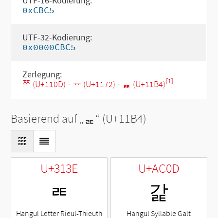
UTF-16-Kodierung:
0xCBC5
UTF-32-Kodierung:
0x0000CBC5
Zerlegung:
[1]
ᄍ (U+110D)
-
ᅲ (U+1172)
-
ᆴ (U+11B4)
Basierend auf „
ᆴ
“ (U+11B4)
U+313E
U+AC0D
ㄾ
갍
Hangul Letter Rieul-Thieuth
Hangul Syllable Galt