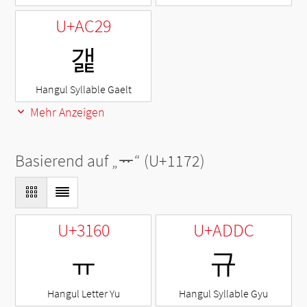
U+AC29
갩
Hangul Syllable Gaelt
Mehr Anzeigen
Basierend auf „
ᅲ
“ (U+1172)
U+3160
U+ADDC
ㅠ
규
Hangul Letter Yu
Hangul Syllable Gyu