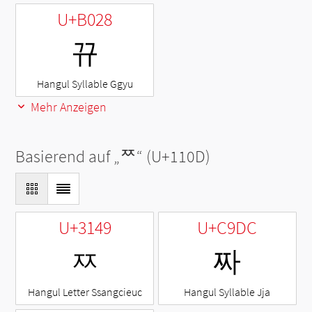
U+B028
뀨
Hangul Syllable Ggyu
Mehr Anzeigen
Basierend auf „
ᄍ
“ (U+110D)
U+3149
U+C9DC
ㅉ
짜
Hangul Letter Ssangcieuc
Hangul Syllable Jja