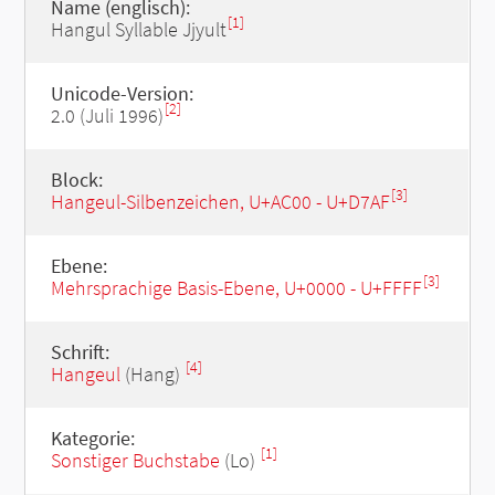
Name (englisch):
[1]
Hangul Syllable Jjyult
Unicode-Version:
[2]
2.0 (Juli 1996)
Block:
[3]
Hangeul-Silbenzeichen, U+AC00 - U+D7AF
Ebene:
[3]
Mehrsprachige Basis-Ebene, U+0000 - U+FFFF
Schrift:
[4]
Hangeul
(Hang)
Kategorie:
[1]
Sonstiger Buchstabe
(Lo)