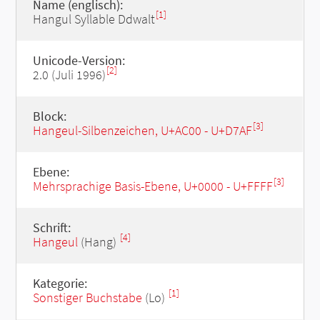
Name (englisch):
[1]
Hangul Syllable Ddwalt
Unicode-Version:
[2]
2.0 (Juli 1996)
Block:
[3]
Hangeul-Silbenzeichen, U+AC00 - U+D7AF
Ebene:
[3]
Mehrsprachige Basis-Ebene, U+0000 - U+FFFF
Schrift:
[4]
Hangeul
(Hang)
Kategorie:
[1]
Sonstiger Buchstabe
(Lo)