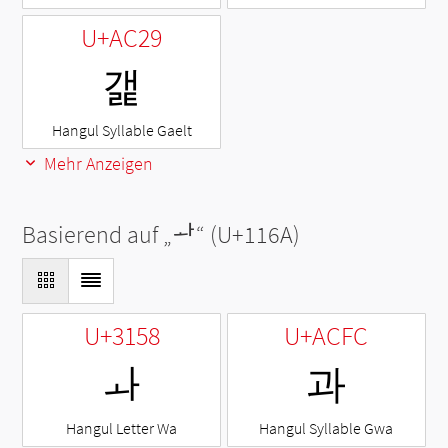
U+AC29
갩
Hangul Syllable Gaelt
Mehr Anzeigen
Basierend auf „
ᅪ
“ (U+116A)
U+3158
U+ACFC
ㅘ
과
Hangul Letter Wa
Hangul Syllable Gwa