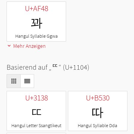
U+AF48
꽈
Hangul Syllable Ggwa
Mehr Anzeigen
Basierend auf „
ᄄ
“ (U+1104)
U+3138
U+B530
ㄸ
따
Hangul Letter Ssangtikeut
Hangul Syllable Dda