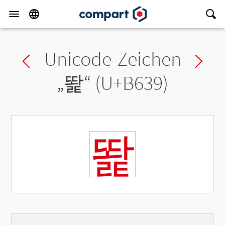
Unicode-Zeichen
Previous char
Ne
„
똹
“ (U+B639)
똹