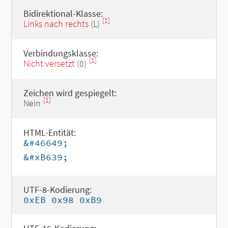
Bidirektional-Klasse:
[1]
Links nach rechts
(L)
Verbindungsklasse:
[1]
Nicht versetzt
(0)
Zeichen wird gespiegelt:
[1]
Nein
HTML-Entität:
&#46649;
&#xB639;
UTF-8-Kodierung:
0xEB 0x98 0xB9