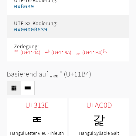
UTF-16-Kodierung:
0xB639
UTF-32-Kodierung:
0x0000B639
Zerlegung:
[1]
ᄄ (U+1104)
-
ᅪ (U+116A)
-
ᆴ (U+11B4)
Basierend auf „
ᆴ
“ (U+11B4)
U+313E
U+AC0D
ㄾ
갍
Hangul Letter Rieul-Thieuth
Hangul Syllable Galt