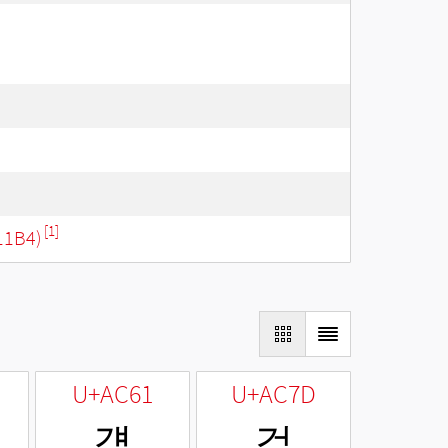
[1]
11B4)
U+AC61
U+AC7D
걡
걽