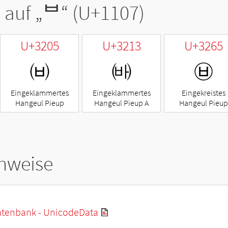
 auf „
ᄇ
“ (U+1107)
U+3205
U+3213
U+3265
㈅
㈓
㉥
Eingeklammertes
Eingeklammertes
Eingekreistes
Hangeul Pieup
Hangeul Pieup A
Hangeul Pieup
hweise
tenbank - UnicodeData