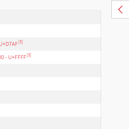
[3]
 U+D7AF
[3]
00 - U+FFFF