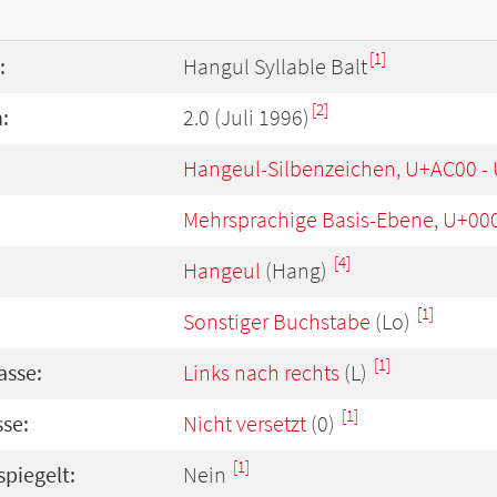
[1]
:
Hangul Syllable Balt
[2]
:
2.0 (Juli 1996)
Hangeul-Silbenzeichen, U+AC00 -
Mehrsprachige Basis-Ebene, U+00
[4]
Hangeul
(Hang)
[1]
Sonstiger Buchstabe
(Lo)
[1]
asse:
Links nach rechts
(L)
[1]
se:
Nicht versetzt
(0)
[1]
spiegelt:
Nein