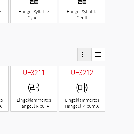
e
Hangul Syllable
Hangul Syllable
Gyaelt
Geolt
U+3211
U+3212
㈑
㈒
es
Eingeklammertes
Eingeklammertes
A
Hangeul Rieul A
Hangeul Mieum A