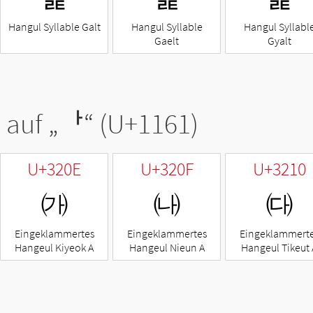
Hangul Syllable Galt
Hangul Syllable
Hangul Syllabl
Gaelt
Gyalt
 auf „
ᅡ
“ (U+1161)
U+320E
U+320F
U+3210
㈎
㈏
㈐
Eingeklammertes
Eingeklammertes
Eingeklammert
Hangeul Kiyeok A
Hangeul Nieun A
Hangeul Tikeut 