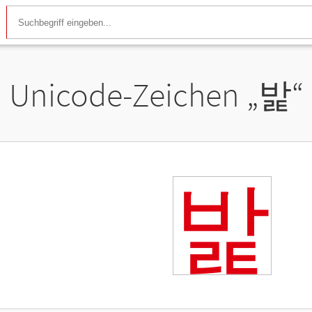
Unicode-Zeichen „
밡
“
밡