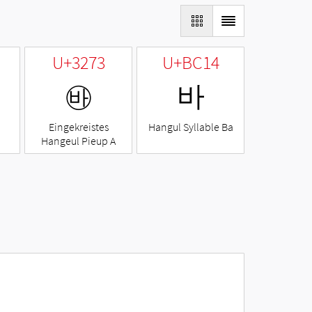
U+3273
U+BC14
㉳
바
Eingekreistes
Hangul Syllable Ba
Hangeul Pieup A