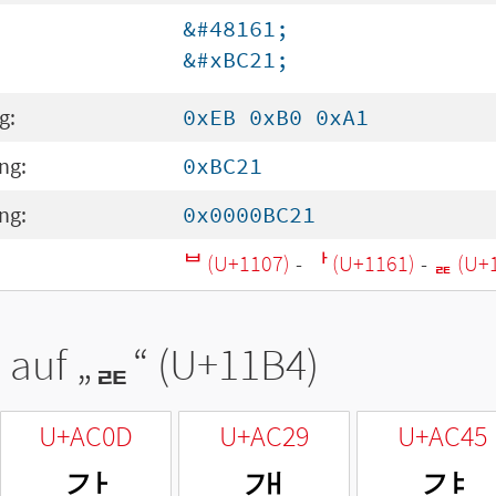
&#48161;
&#xBC21;
g:
0xEB 0xB0 0xA1
ng:
0xBC21
ng:
0x0000BC21
ᄇ (U+1107)
-
ᅡ (U+1161)
-
ᆴ (U+
 auf „
ᆴ
“ (U+11B4)
U+AC0D
U+AC29
U+AC45
갍
갩
걅