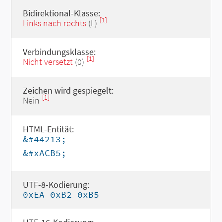
Bidirektional-Klasse:
[1]
Links nach rechts
(L)
Verbindungsklasse:
[1]
Nicht versetzt
(0)
Zeichen wird gespiegelt:
[1]
Nein
HTML-Entität:
&#44213;
&#xACB5;
UTF-8-Kodierung:
0xEA 0xB2 0xB5