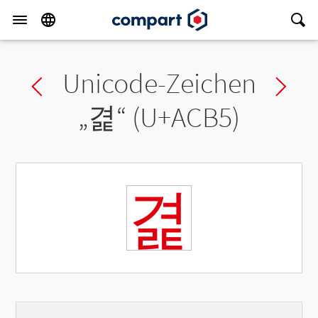
Unicode-Zeichen
Previous char
Ne
„
겵
“ (U+ACB5)
겵