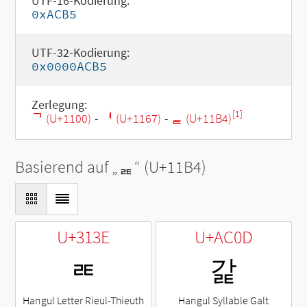
UTF-16-Kodierung:
0xACB5
UTF-32-Kodierung:
0x0000ACB5
Zerlegung:
[1]
ᄀ (U+1100)
-
ᅧ (U+1167)
-
ᆴ (U+11B4)
Basierend auf „
ᆴ
“ (U+11B4)
U+313E
U+AC0D
ㄾ
갍
Hangul Letter Rieul-Thieuth
Hangul Syllable Galt