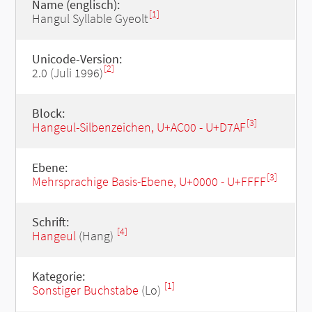
Name (englisch):
[1]
Hangul Syllable Gyeolt
Unicode-Version:
[2]
2.0 (Juli 1996)
Block:
[3]
Hangeul-Silbenzeichen, U+AC00 - U+D7AF
Ebene:
[3]
Mehrsprachige Basis-Ebene, U+0000 - U+FFFF
Schrift:
[4]
Hangeul
(Hang)
Kategorie:
[1]
Sonstiger Buchstabe
(Lo)