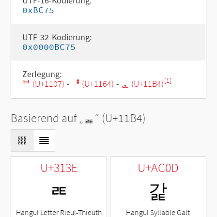
UTF-16-Kodierung:
0xBC75
UTF-32-Kodierung:
0x0000BC75
Zerlegung:
[1]
ᄇ (U+1107)
-
ᅤ (U+1164)
-
ᆴ (U+11B4)
Basierend auf „
ᆴ
“ (U+11B4)
U+313E
U+AC0D
ㄾ
갍
Hangul Letter Rieul-Thieuth
Hangul Syllable Galt