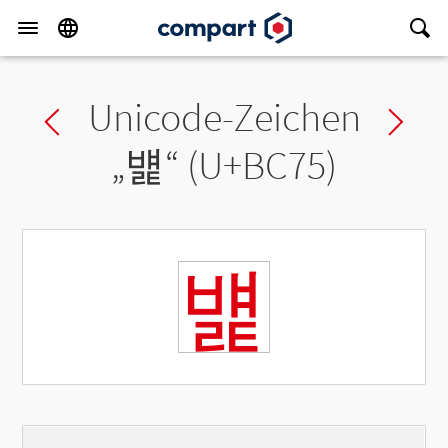
Unicode-Zeichen
Previous char
Ne
„
뱵
“ (U+BC75)
뱵