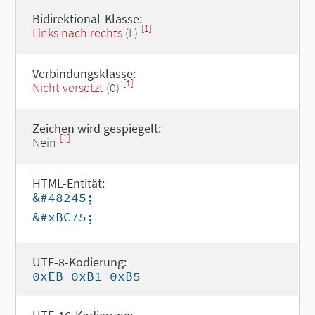
Bidirektional-Klasse:
[1]
Links nach rechts
(L)
Verbindungsklasse:
[1]
Nicht versetzt
(0)
Zeichen wird gespiegelt:
[1]
Nein
HTML-Entität:
&#48245;
&#xBC75;
UTF-8-Kodierung:
0xEB 0xB1 0xB5