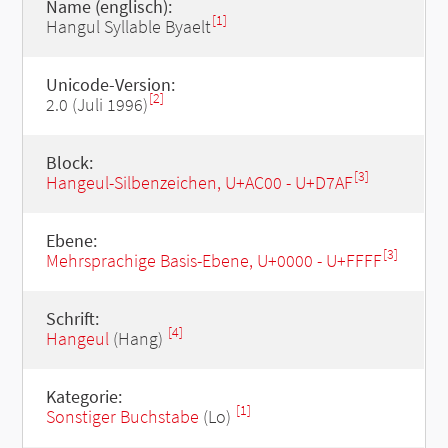
Name (englisch):
[1]
Hangul Syllable Byaelt
Unicode-Version:
[2]
2.0 (Juli 1996)
Block:
[3]
Hangeul-Silbenzeichen, U+AC00 - U+D7AF
Ebene:
[3]
Mehrsprachige Basis-Ebene, U+0000 - U+FFFF
Schrift:
[4]
Hangeul
(Hang)
Kategorie:
[1]
Sonstiger Buchstabe
(Lo)