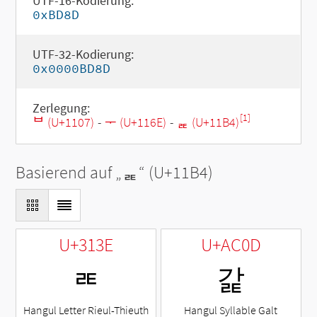
UTF-16-Kodierung:
0xBD8D
UTF-32-Kodierung:
0x0000BD8D
Zerlegung:
[1]
ᄇ (U+1107)
-
ᅮ (U+116E)
-
ᆴ (U+11B4)
Basierend auf „
ᆴ
“ (U+11B4)
U+313E
U+AC0D
ㄾ
갍
Hangul Letter Rieul-Thieuth
Hangul Syllable Galt