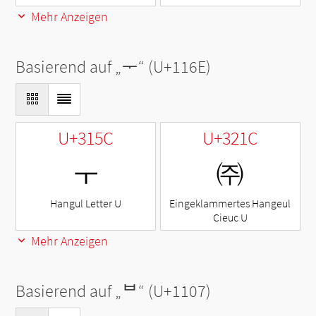
Mehr Anzeigen
Basierend auf „
ᅮ
“ (U+116E)
U+315C
U+321C
ㅜ
㈜
Hangul Letter U
Eingeklammertes Hangeul
Cieuc U
Mehr Anzeigen
Basierend auf „
ᄇ
“ (U+1107)