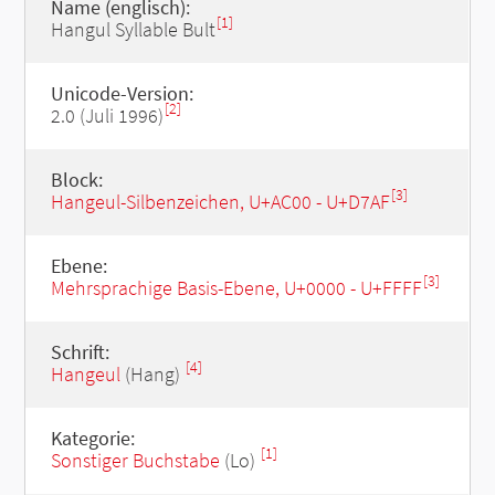
Name (englisch):
[1]
Hangul Syllable Bult
Unicode-Version:
[2]
2.0 (Juli 1996)
Block:
[3]
Hangeul-Silbenzeichen, U+AC00 - U+D7AF
Ebene:
[3]
Mehrsprachige Basis-Ebene, U+0000 - U+FFFF
Schrift:
[4]
Hangeul
(Hang)
Kategorie:
[1]
Sonstiger Buchstabe
(Lo)