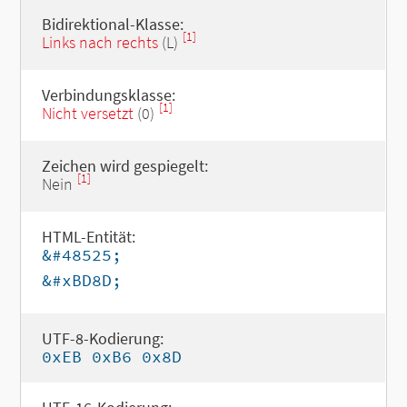
Bidirektional-Klasse:
[1]
Links nach rechts
(L)
Verbindungsklasse:
[1]
Nicht versetzt
(0)
Zeichen wird gespiegelt:
[1]
Nein
HTML-Entität:
&#48525;
&#xBD8D;
UTF-8-Kodierung:
0xEB 0xB6 0x8D