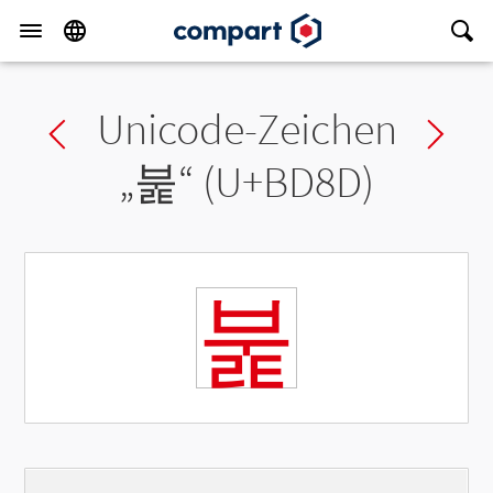
Unicode-Zeichen
Previous char
Ne
„
붍
“ (U+BD8D)
붍