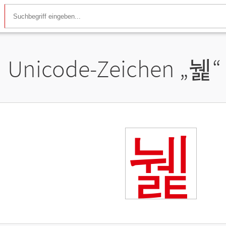
Unicode-Zeichen „
뉉
“
뉉