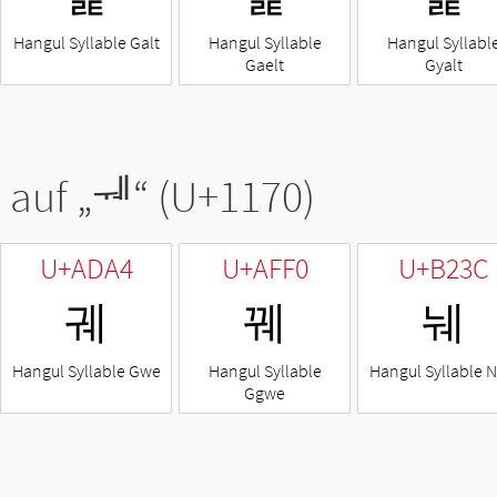
Hangul Syllable Galt
Hangul Syllable
Hangul Syllabl
Gaelt
Gyalt
 auf „
ᅰ
“ (U+1170)
U+ADA4
U+AFF0
U+B23C
궤
꿰
눼
Hangul Syllable Gwe
Hangul Syllable
Hangul Syllable 
Ggwe