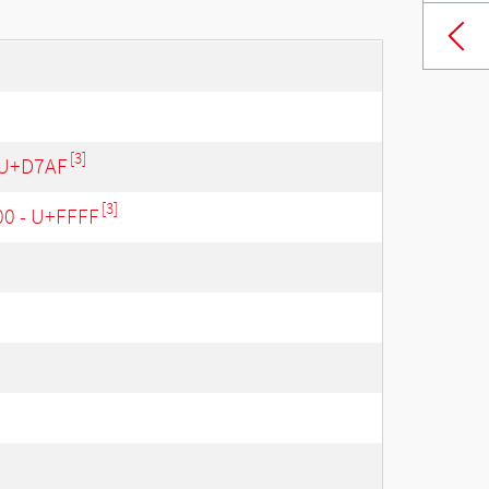
[3]
 U+D7AF
[3]
00 - U+FFFF