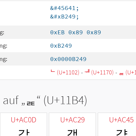
&#45641;
&#xB249;
g:
0xEB 0x89 0x89
ng:
0xB249
ng:
0x0000B249
ᄂ (U+1102)
-
ᅰ (U+1170)
-
ᆴ (U+
 auf „
ᆴ
“ (U+11B4)
U+AC0D
U+AC29
U+AC45
갍
갩
걅