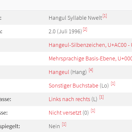
[1]
:
Hangul Syllable Nwelt
[2]
:
2.0 (Juli 1996)
Hangeul-Silbenzeichen, U+AC00 -
Mehrsprachige Basis-Ebene, U+00
[4]
Hangeul
(Hang)
[1]
Sonstiger Buchstabe
(Lo)
[1]
asse:
Links nach rechts
(L)
[1]
se:
Nicht versetzt
(0)
[1]
spiegelt:
Nein