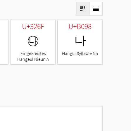
U+326F
U+B098
㉯
나
Eingekreistes
Hangul Syllable Na
Hangeul Nieun A