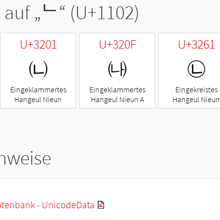
 auf „
ᄂ
“ (U+1102)
U+3201
U+320F
U+3261
㈁
㈏
㉡
Eingeklammertes
Eingeklammertes
Eingekreistes
Hangeul Nieun
Hangeul Nieun A
Hangeul Nieun
hweise
tenbank - UnicodeData