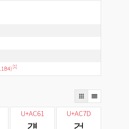
[1]
11B4)
U+AC61
U+AC7D
걡
걽