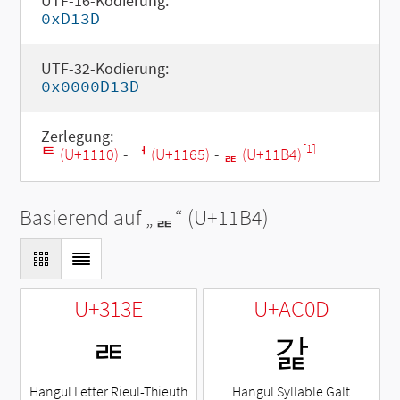
UTF-16-Kodierung:
0xD13D
UTF-32-Kodierung:
0x0000D13D
Zerlegung:
[1]
ᄐ (U+1110)
-
ᅥ (U+1165)
-
ᆴ (U+11B4)
Basierend auf „
ᆴ
“ (U+11B4)
U+313E
U+AC0D
ㄾ
갍
Hangul Letter Rieul-Thieuth
Hangul Syllable Galt