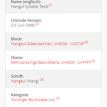
Name (englisch):
[1]
Hangul Syllable Teolt
Unicode-Version:
[2]
2.0 (Juli 1996)
Block:
[3]
Hangeul-Silbenzeichen, U+AC00 - U+D7AF
Ebene:
[3]
Mehrsprachige Basis-Ebene, U+0000 - U+FFFF
Schrift:
[4]
Hangeul
(Hang)
Kategorie:
[1]
Sonstiger Buchstabe
(Lo)