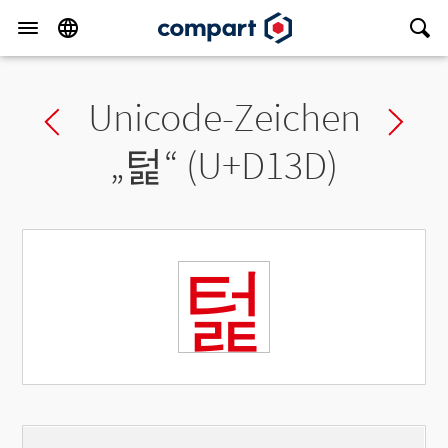
Unicode-Zeichen
Previous char
Ne
„
턽
“ (U+D13D)
턽