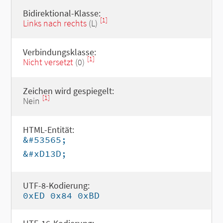
Bidirektional-Klasse:
[1]
Links nach rechts
(L)
Verbindungsklasse:
[1]
Nicht versetzt
(0)
Zeichen wird gespiegelt:
[1]
Nein
HTML-Entität:
&#53565;
&#xD13D;
UTF-8-Kodierung:
0xED 0x84 0xBD