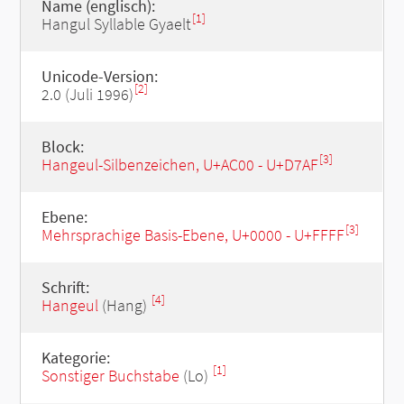
Name (englisch):
[1]
Hangul Syllable Gyaelt
Unicode-Version:
[2]
2.0 (Juli 1996)
Block:
[3]
Hangeul-Silbenzeichen, U+AC00 - U+D7AF
Ebene:
[3]
Mehrsprachige Basis-Ebene, U+0000 - U+FFFF
Schrift:
[4]
Hangeul
(Hang)
Kategorie:
[1]
Sonstiger Buchstabe
(Lo)