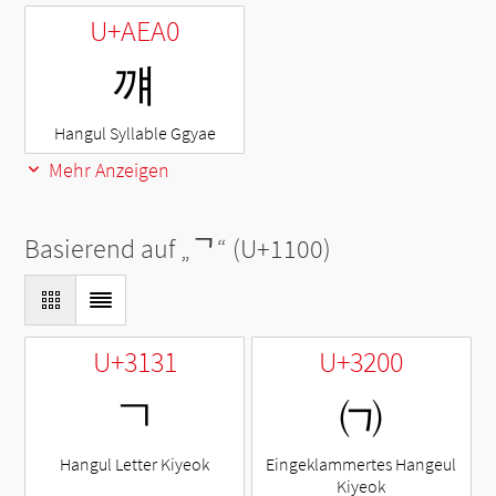
U+AEA0
꺠
Hangul Syllable Ggyae
Mehr Anzeigen
Basierend auf „
ᄀ
“ (U+1100)
U+3131
U+3200
ㄱ
㈀
Hangul Letter Kiyeok
Eingeklammertes Hangeul
Kiyeok