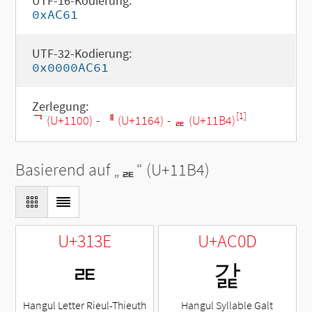
UTF-16-Kodierung:
0xAC61
UTF-32-Kodierung:
0x0000AC61
Zerlegung:
[1]
ᄀ (U+1100)
-
ᅤ (U+1164)
-
ᆴ (U+11B4)
Basierend auf „
ᆴ
“ (U+11B4)
U+313E
U+AC0D
ㄾ
갍
Hangul Letter Rieul-Thieuth
Hangul Syllable Galt