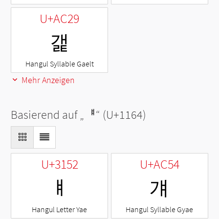
U+AC29
갩
Hangul Syllable Gaelt
Mehr Anzeigen
Basierend auf „
ᅤ
“ (U+1164)
U+3152
U+AC54
ㅒ
걔
Hangul Letter Yae
Hangul Syllable Gyae