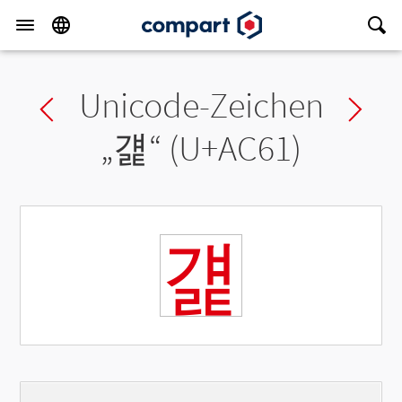
Unicode-Zeichen
Previous char
Ne
„
걡
“ (U+AC61)
걡