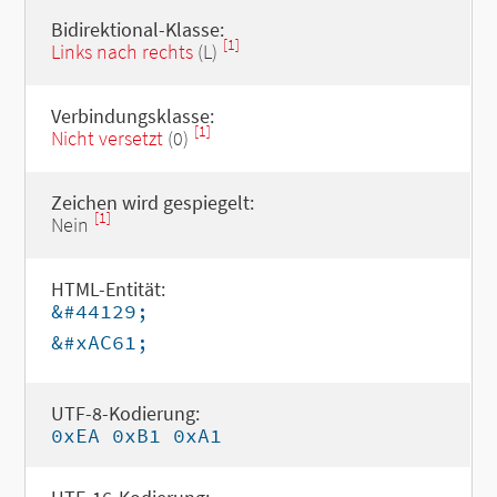
Bidirektional-Klasse:
[1]
Links nach rechts
(L)
Verbindungsklasse:
[1]
Nicht versetzt
(0)
Zeichen wird gespiegelt:
[1]
Nein
HTML-Entität:
&#44129;
&#xAC61;
UTF-8-Kodierung:
0xEA 0xB1 0xA1