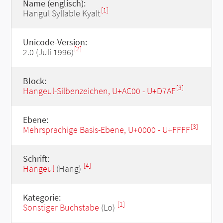
Name (englisch):
[1]
Hangul Syllable Kyalt
Unicode-Version:
[2]
2.0 (Juli 1996)
Block:
[3]
Hangeul-Silbenzeichen, U+AC00 - U+D7AF
Ebene:
[3]
Mehrsprachige Basis-Ebene, U+0000 - U+FFFF
Schrift:
[4]
Hangeul
(Hang)
Kategorie:
[1]
Sonstiger Buchstabe
(Lo)