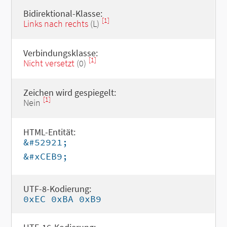
Bidirektional-Klasse:
[1]
Links nach rechts
(L)
Verbindungsklasse:
[1]
Nicht versetzt
(0)
Zeichen wird gespiegelt:
[1]
Nein
HTML-Entität:
&#52921;
&#xCEB9;
UTF-8-Kodierung:
0xEC 0xBA 0xB9