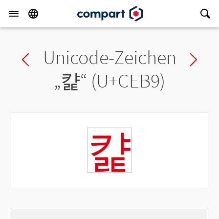
Unicode-Zeichen
Previous char
Ne
„
캹
“ (U+CEB9)
캹