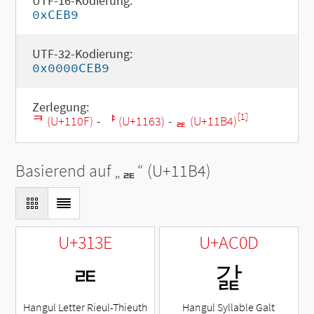
UTF-16-Kodierung:
0xCEB9
UTF-32-Kodierung:
0x0000CEB9
Zerlegung:
[1]
ᄏ (U+110F)
-
ᅣ (U+1163)
-
ᆴ (U+11B4)
Basierend auf „
ᆴ
“ (U+11B4)
U+313E
U+AC0D
ㄾ
갍
Hangul Letter Rieul-Thieuth
Hangul Syllable Galt