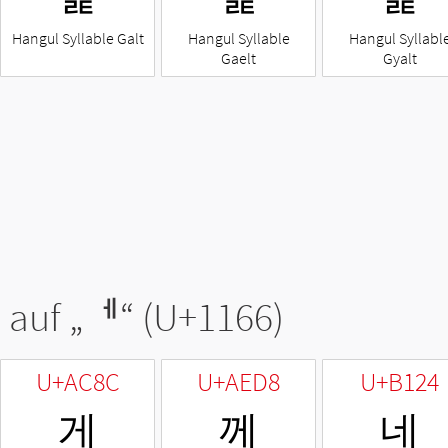
Hangul Syllable Galt
Hangul Syllable
Hangul Syllabl
Gaelt
Gyalt
 auf „
ᅦ
“ (U+1166)
U+AC8C
U+AED8
U+B124
게
께
네