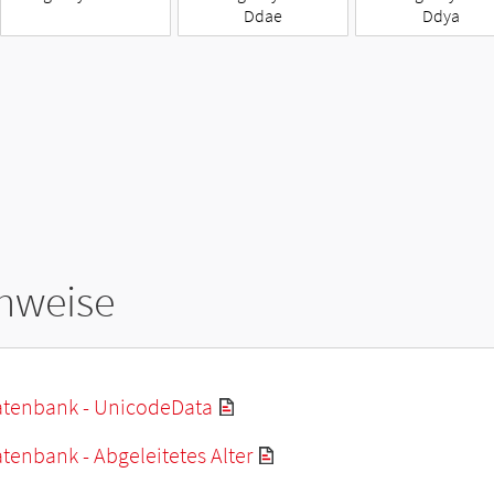
Ddae
Ddya
hweise
tenbank - UnicodeData
enbank - Abgeleitetes Alter