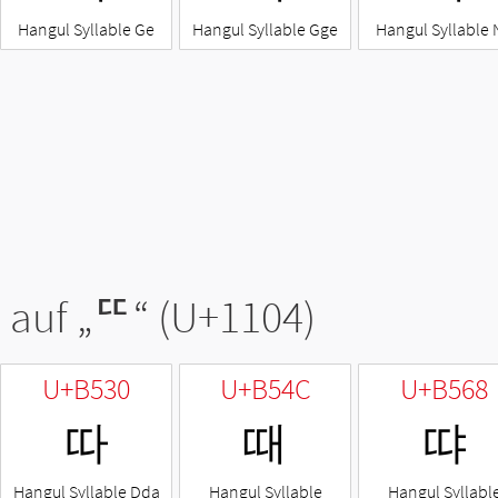
Hangul Syllable Ge
Hangul Syllable Gge
Hangul Syllable 
 auf „
ᄄ
“ (U+1104)
U+B530
U+B54C
U+B568
따
때
땨
Hangul Syllable Dda
Hangul Syllable
Hangul Syllabl