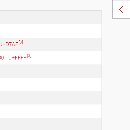
[3]
 U+D7AF
[3]
00 - U+FFFF