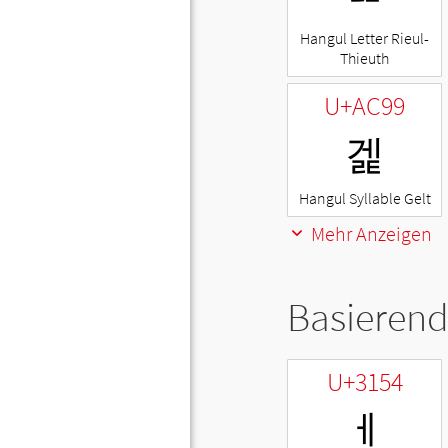
Hangul Letter Rieul-
Thieuth
U+AC99
겙
Hangul Syllable Gelt
Mehr Anzeigen
Basierend
U+3154
ㅔ