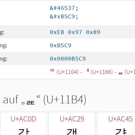
&#46537;
&#xB5C9;
g:
0xEB 0x97 0x89
ng:
0xB5C9
ng:
0x0000B5C9
ᄄ (U+1104)
-
ᅦ (U+1166)
-
ᆴ (U+
 auf „
ᆴ
“ (U+11B4)
U+AC0D
U+AC29
U+AC45
갍
갩
걅