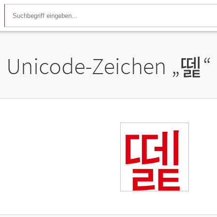
Unicode-Zeichen „
뗉
“
뗉