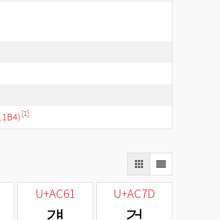
[1]
11B4)
U+AC61
U+AC7D
걡
걽