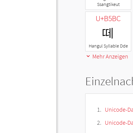
Ssangtikeut
U+B5BC
떼
Hangul Syllable Dde
Mehr Anzeigen
Einzelnac
Unicode-Da
Unicode-Dat