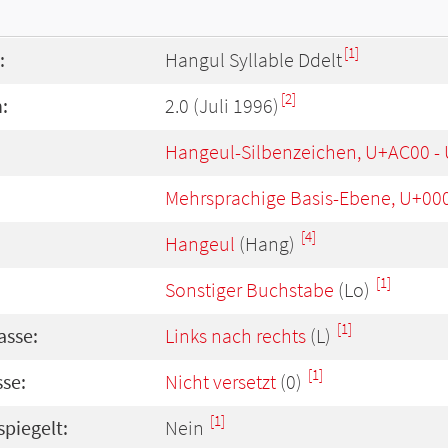
[1]
:
Hangul Syllable Ddelt
[2]
:
2.0 (Juli 1996)
Hangeul-Silbenzeichen, U+AC00 -
Mehrsprachige Basis-Ebene, U+00
[4]
Hangeul
(Hang)
[1]
Sonstiger Buchstabe
(Lo)
[1]
asse:
Links nach rechts
(L)
[1]
se:
Nicht versetzt
(0)
[1]
spiegelt:
Nein