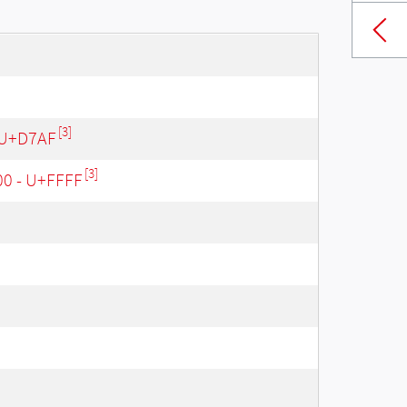
[3]
 U+D7AF
[3]
00 - U+FFFF