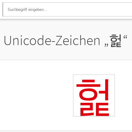
Unicode-Zeichen „
헕
“
헕