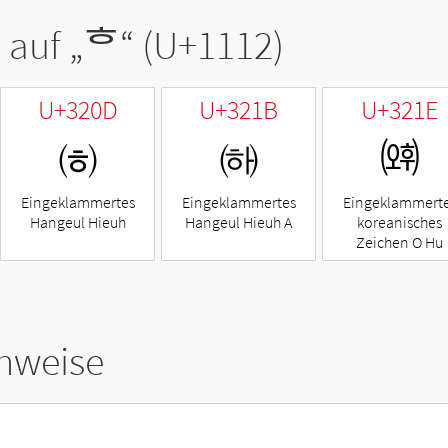
 auf „
ᄒ
“ (U+1112)
U+320D
U+321B
U+321E
㈍
㈛
㈞
Eingeklammertes
Eingeklammertes
Eingeklammert
Hangeul Hieuh
Hangeul Hieuh A
koreanisches
Zeichen O Hu
hweise