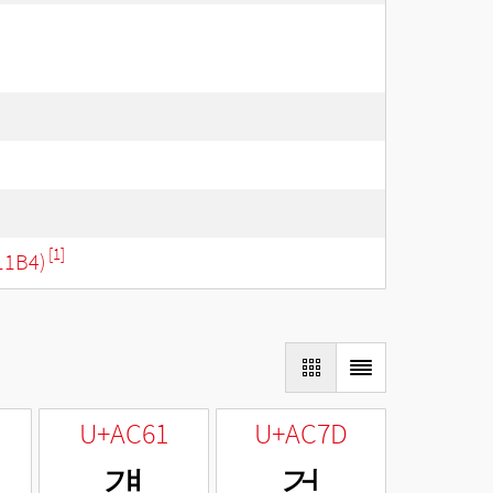
[1]
11B4)
U+AC61
U+AC7D
걡
걽