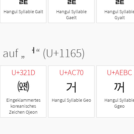
Hangul Syllable Galt
Hangul Syllable
Hangul Syllabl
Gaelt
Gyalt
 auf „
ᅥ
“ (U+1165)
U+321D
U+AC70
U+AEBC
㈝
거
꺼
Eingeklammertes
Hangul Syllable Geo
Hangul Syllabl
koreanisches
Ggeo
Zeichen Ojeon