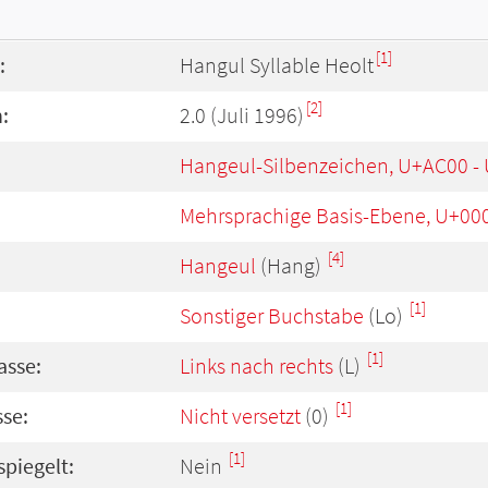
[1]
:
Hangul Syllable Heolt
[2]
:
2.0 (Juli 1996)
Hangeul-Silbenzeichen, U+AC00 -
Mehrsprachige Basis-Ebene, U+00
[4]
Hangeul
(Hang)
[1]
Sonstiger Buchstabe
(Lo)
[1]
asse:
Links nach rechts
(L)
[1]
se:
Nicht versetzt
(0)
[1]
spiegelt:
Nein