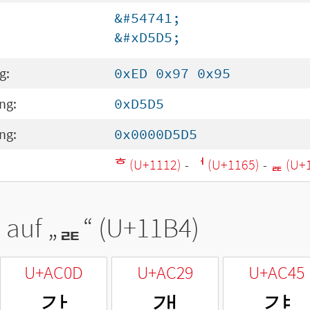
&#54741;
&#xD5D5;
g:
0xED 0x97 0x95
ng:
0xD5D5
ng:
0x0000D5D5
ᄒ (U+1112)
-
ᅥ (U+1165)
-
ᆴ (U+
 auf „
ᆴ
“ (U+11B4)
U+AC0D
U+AC29
U+AC45
갍
갩
걅