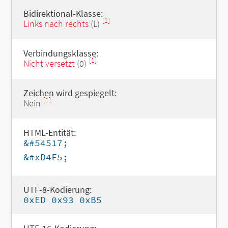
Bidirektional-Klasse:
[1]
Links nach rechts
(L)
Verbindungsklasse:
[1]
Nicht versetzt
(0)
Zeichen wird gespiegelt:
[1]
Nein
HTML-Entität:
&#54517;
&#xD4F5;
UTF-8-Kodierung:
0xED 0x93 0xB5