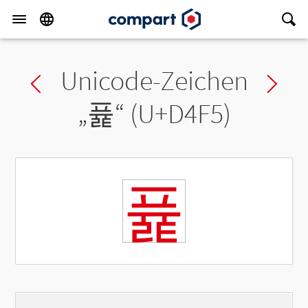
Unicode-Zeichen
Previous char
Ne
„
퓵
“ (U+D4F5)
퓵