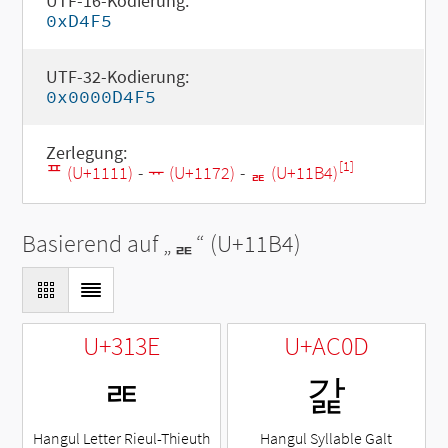
UTF-16-Kodierung:
0xD4F5
UTF-32-Kodierung:
0x0000D4F5
Zerlegung:
[1]
ᄑ (U+1111)
-
ᅲ (U+1172)
-
ᆴ (U+11B4)
Basierend auf „
ᆴ
“ (U+11B4)
U+313E
U+AC0D
ㄾ
갍
Hangul Letter Rieul-Thieuth
Hangul Syllable Galt