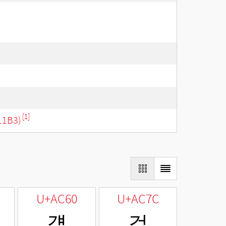
[1]
11B3)
U+AC60
U+AC7C
걠
걼