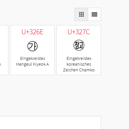
U+326E
U+327C
㉮
㉼
Eingekreistes
Eingekreistes
k
Hangeul Kiyeok A
koreanisches
Zeichen Chamko