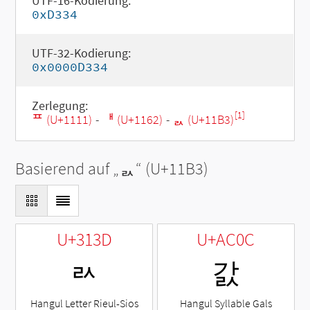
UTF-16-Kodierung:
0xD334
UTF-32-Kodierung:
0x0000D334
Zerlegung:
[1]
ᄑ (U+1111)
-
ᅢ (U+1162)
-
ᆳ (U+11B3)
Basierend auf „
ᆳ
“ (U+11B3)
U+313D
U+AC0C
ㄽ
갌
Hangul Letter Rieul-Sios
Hangul Syllable Gals