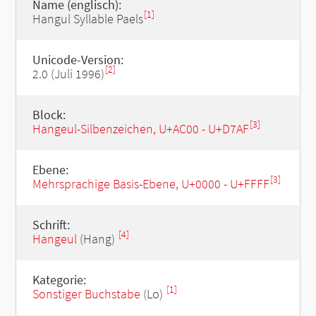
Name (englisch):
[1]
Hangul Syllable Paels
Unicode-Version:
[2]
2.0 (Juli 1996)
Block:
[3]
Hangeul-Silbenzeichen, U+AC00 - U+D7AF
Ebene:
[3]
Mehrsprachige Basis-Ebene, U+0000 - U+FFFF
Schrift:
[4]
Hangeul
(Hang)
Kategorie:
[1]
Sonstiger Buchstabe
(Lo)