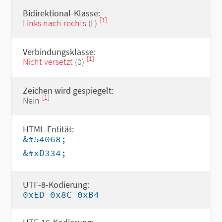
Bidirektional-Klasse:
[1]
Links nach rechts
(L)
Verbindungsklasse:
[1]
Nicht versetzt
(0)
Zeichen wird gespiegelt:
[1]
Nein
HTML-Entität:
&#54068;
&#xD334;
UTF-8-Kodierung:
0xED 0x8C 0xB4