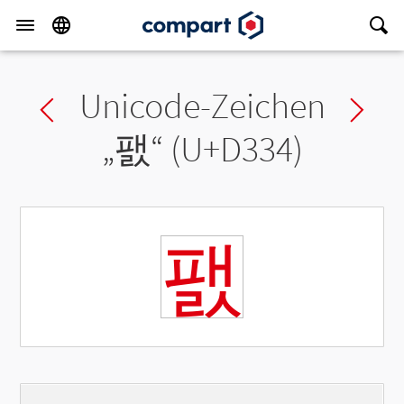
Unicode-Zeichen
Previous char
Ne
„
팴
“ (U+D334)
팴