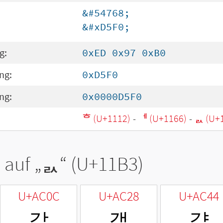
&#54768;
&#xD5F0;
g:
0xED 0x97 0xB0
ng:
0xD5F0
ng:
0x0000D5F0
ᄒ (U+1112)
-
ᅦ (U+1166)
-
ᆳ (U+
 auf „
ᆳ
“ (U+11B3)
U+AC0C
U+AC28
U+AC44
갌
갨
걄