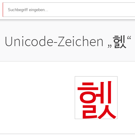
Unicode-Zeichen „
헰
“
헰