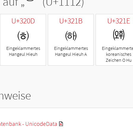
 auf „
ᄒ
“ (U+1112)
U+320D
U+321B
U+321E
㈍
㈛
㈞
Eingeklammertes
Eingeklammertes
Eingeklammert
Hangeul Hieuh
Hangeul Hieuh A
koreanisches
Zeichen O Hu
hweise
tenbank - UnicodeData