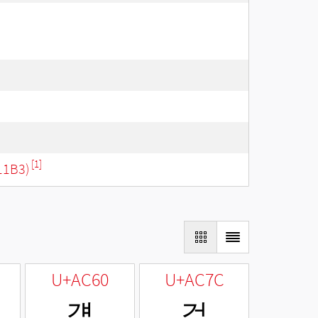
[1]
11B3)
U+AC60
U+AC7C
걠
걼