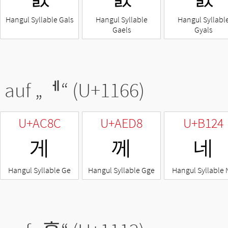
Hangul Syllable Gals
Hangul Syllable
Hangul Syllabl
Gaels
Gyals
 auf „
ᅦ
“ (U+1166)
U+AC8C
U+AED8
U+B124
게
께
네
Hangul Syllable Ge
Hangul Syllable Gge
Hangul Syllable 