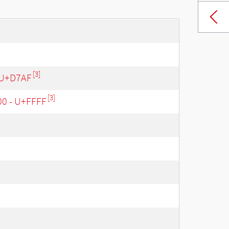
[3]
 U+D7AF
[3]
00 - U+FFFF