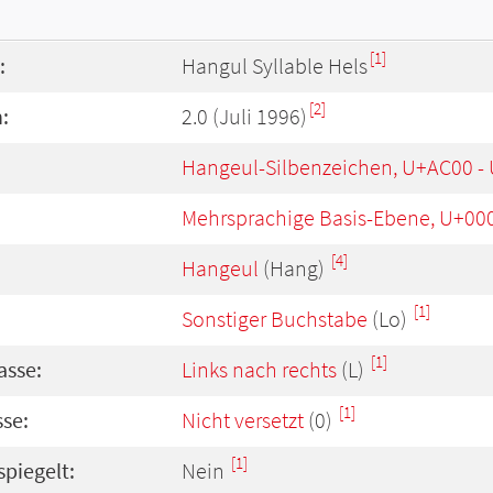
[1]
:
Hangul Syllable Hels
[2]
:
2.0 (Juli 1996)
Hangeul-Silbenzeichen, U+AC00 -
Mehrsprachige Basis-Ebene, U+00
[4]
Hangeul
(Hang)
[1]
Sonstiger Buchstabe
(Lo)
[1]
asse:
Links nach rechts
(L)
[1]
se:
Nicht versetzt
(0)
[1]
spiegelt:
Nein