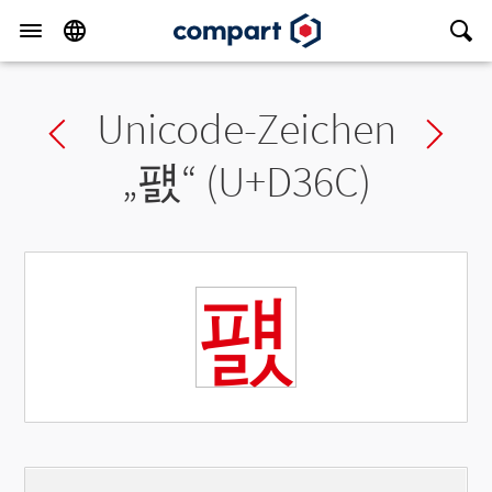
Unicode-Zeichen
Previous char
Ne
„
퍬
“ (U+D36C)
퍬