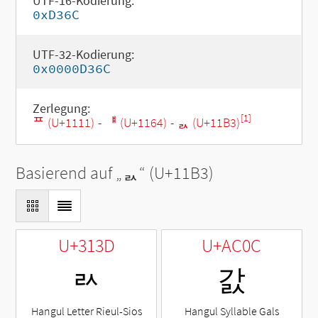
UTF-16-Kodierung:
0xD36C
UTF-32-Kodierung:
0x0000D36C
Zerlegung:
[1]
ᄑ (U+1111)
-
ᅤ (U+1164)
-
ᆳ (U+11B3)
Basierend auf „
ᆳ
“ (U+11B3)
U+313D
U+AC0C
ㄽ
갌
Hangul Letter Rieul-Sios
Hangul Syllable Gals