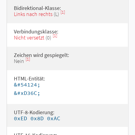
Bidirektional-Klasse:
[1]
Links nach rechts
(L)
Verbindungsklasse:
[1]
Nicht versetzt
(0)
Zeichen wird gespiegelt:
[1]
Nein
HTML-Entität:
&#54124;
&#xD36C;
UTF-8-Kodierung:
0xED 0x8D 0xAC