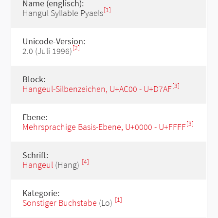
Name (englisch):
[1]
Hangul Syllable Pyaels
Unicode-Version:
[2]
2.0 (Juli 1996)
Block:
[3]
Hangeul-Silbenzeichen, U+AC00 - U+D7AF
Ebene:
[3]
Mehrsprachige Basis-Ebene, U+0000 - U+FFFF
Schrift:
[4]
Hangeul
(Hang)
Kategorie:
[1]
Sonstiger Buchstabe
(Lo)