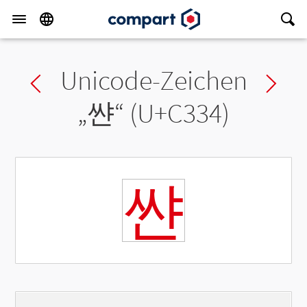
Unicode-Zeichen
Previous char
Ne
„
쌴
“ (U+C334)
쌴