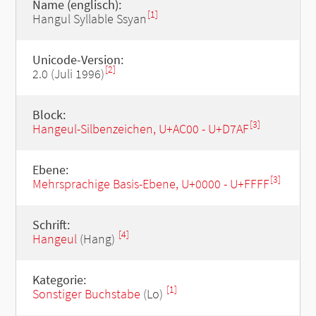
Name (englisch):
[1]
Hangul Syllable Ssyan
Unicode-Version:
[2]
2.0 (Juli 1996)
Block:
[3]
Hangeul-Silbenzeichen, U+AC00 - U+D7AF
Ebene:
[3]
Mehrsprachige Basis-Ebene, U+0000 - U+FFFF
Schrift:
[4]
Hangeul
(Hang)
Kategorie:
[1]
Sonstiger Buchstabe
(Lo)