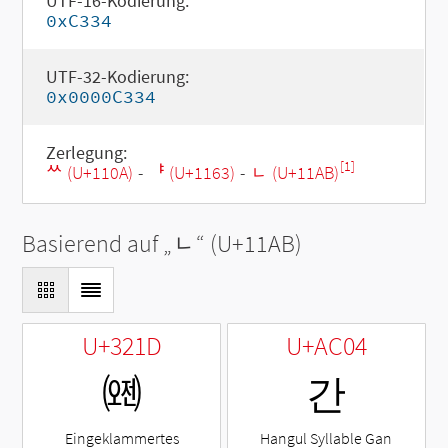
UTF-16-Kodierung:
0xC334
UTF-32-Kodierung:
0x0000C334
Zerlegung:
[1]
ᄊ (U+110A)
-
ᅣ (U+1163)
-
ᆫ (U+11AB)
Basierend auf „
ᆫ
“ (U+11AB)
U+321D
U+AC04
㈝
간
Eingeklammertes
Hangul Syllable Gan