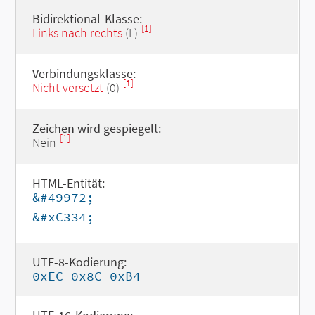
Bidirektional-Klasse:
[1]
Links nach rechts
(L)
Verbindungsklasse:
[1]
Nicht versetzt
(0)
Zeichen wird gespiegelt:
[1]
Nein
HTML-Entität:
&#49972;
&#xC334;
UTF-8-Kodierung:
0xEC 0x8C 0xB4