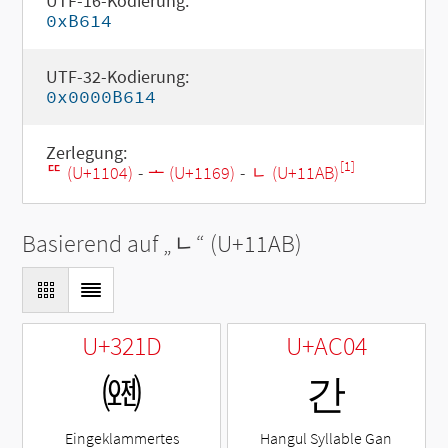
UTF-16-Kodierung:
0xB614
UTF-32-Kodierung:
0x0000B614
Zerlegung:
[1]
ᄄ (U+1104)
-
ᅩ (U+1169)
-
ᆫ (U+11AB)
Basierend auf „
ᆫ
“ (U+11AB)
U+321D
U+AC04
㈝
간
Eingeklammertes
Hangul Syllable Gan