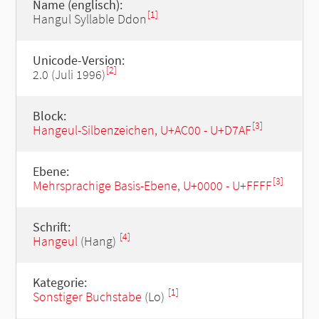
Name (englisch):
[1]
Hangul Syllable Ddon
Unicode-Version:
[2]
2.0 (Juli 1996)
Block:
[3]
Hangeul-Silbenzeichen, U+AC00 - U+D7AF
Ebene:
[3]
Mehrsprachige Basis-Ebene, U+0000 - U+FFFF
Schrift:
[4]
Hangeul
(Hang)
Kategorie:
[1]
Sonstiger Buchstabe
(Lo)