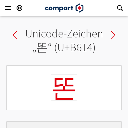
Unicode-Zeichen
Previous char
Ne
„
똔
“ (U+B614)
똔