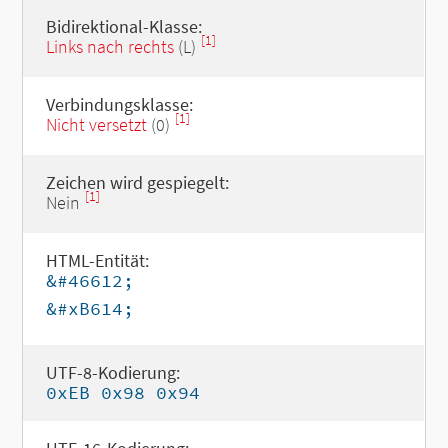
Bidirektional-Klasse:
[1]
Links nach rechts
(L)
Verbindungsklasse:
[1]
Nicht versetzt
(0)
Zeichen wird gespiegelt:
[1]
Nein
HTML-Entität:
&#46612;
&#xB614;
UTF-8-Kodierung:
0xEB 0x98 0x94