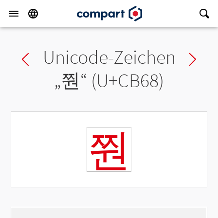
Unicode-Zeichen
Previous char
Ne
„
쭨
“ (U+CB68)
쭨