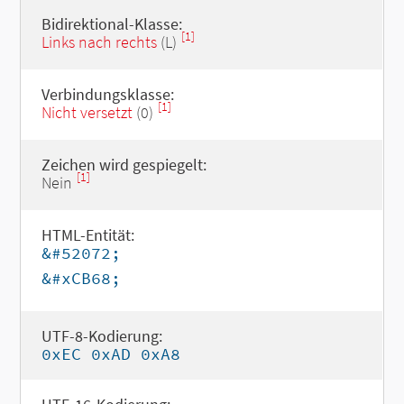
Bidirektional-Klasse:
[1]
Links nach rechts
(L)
Verbindungsklasse:
[1]
Nicht versetzt
(0)
Zeichen wird gespiegelt:
[1]
Nein
HTML-Entität:
&#52072;
&#xCB68;
UTF-8-Kodierung:
0xEC 0xAD 0xA8