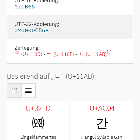
UTF-16-Kodierung:
0xCB68
UTF-32-Kodierung:
0x0000CB68
Zerlegung:
[1]
ᄍ (U+110D)
-
ᅯ (U+116F)
-
ᆫ (U+11AB)
Basierend auf „
ᆫ
“ (U+11AB)
U+321D
U+AC04
㈝
간
Eingeklammertes
Hangul Syllable Gan