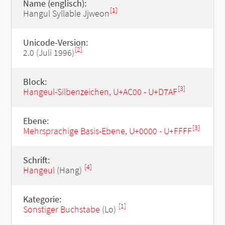
Name (englisch):
[1]
Hangul Syllable Jjweon
Unicode-Version:
[2]
2.0 (Juli 1996)
Block:
[3]
Hangeul-Silbenzeichen, U+AC00 - U+D7AF
Ebene:
[3]
Mehrsprachige Basis-Ebene, U+0000 - U+FFFF
Schrift:
[4]
Hangeul
(Hang)
Kategorie:
[1]
Sonstiger Buchstabe
(Lo)