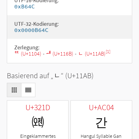
UTF-16-Kodierung:
0xB64C
UTF-32-Kodierung:
0x0000B64C
Zerlegung:
[1]
ᄄ (U+1104)
-
ᅫ (U+116B)
-
ᆫ (U+11AB)
Basierend auf „
ᆫ
“ (U+11AB)
U+321D
U+AC04
㈝
간
Eingeklammertes
Hangul Syllable Gan