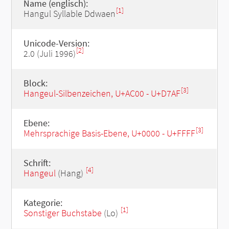
Name (englisch):
[1]
Hangul Syllable Ddwaen
Unicode-Version:
[2]
2.0 (Juli 1996)
Block:
[3]
Hangeul-Silbenzeichen, U+AC00 - U+D7AF
Ebene:
[3]
Mehrsprachige Basis-Ebene, U+0000 - U+FFFF
Schrift:
[4]
Hangeul
(Hang)
Kategorie:
[1]
Sonstiger Buchstabe
(Lo)