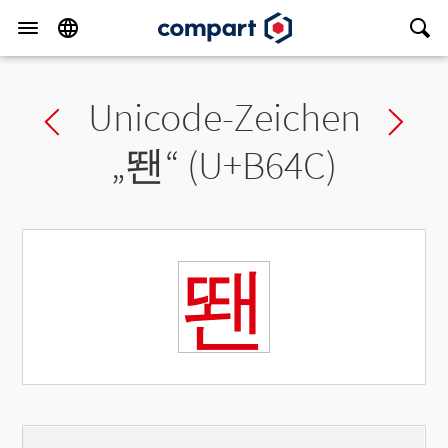
Unicode-Zeichen
Previous char
Ne
„
뙌
“ (U+B64C)
뙌