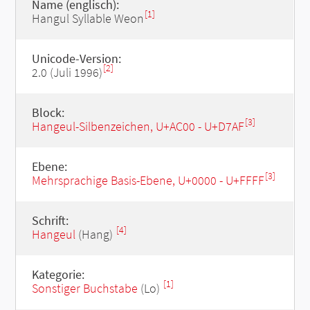
Name (englisch):
[1]
Hangul Syllable Weon
Unicode-Version:
[2]
2.0 (Juli 1996)
Block:
[3]
Hangeul-Silbenzeichen, U+AC00 - U+D7AF
Ebene:
[3]
Mehrsprachige Basis-Ebene, U+0000 - U+FFFF
Schrift:
[4]
Hangeul
(Hang)
Kategorie:
[1]
Sonstiger Buchstabe
(Lo)