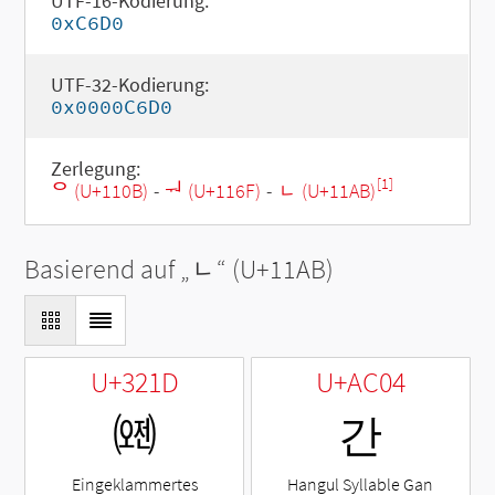
UTF-16-Kodierung:
0xC6D0
UTF-32-Kodierung:
0x0000C6D0
Zerlegung:
[1]
ᄋ (U+110B)
-
ᅯ (U+116F)
-
ᆫ (U+11AB)
Basierend auf „
ᆫ
“ (U+11AB)
U+321D
U+AC04
㈝
간
Eingeklammertes
Hangul Syllable Gan