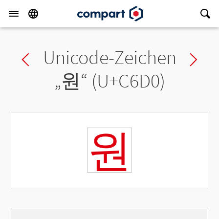
Unicode-Zeichen
Previous char
Ne
„
원
“ (U+C6D0)
원