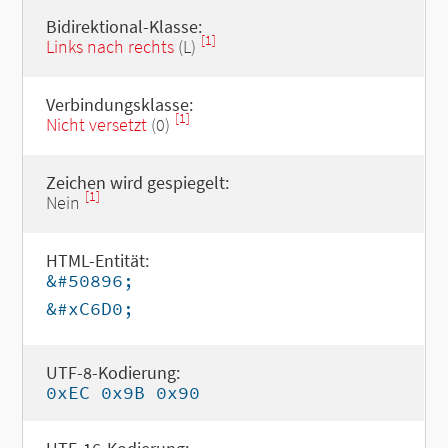
Bidirektional-Klasse:
[1]
Links nach rechts
(L)
Verbindungsklasse:
[1]
Nicht versetzt
(0)
Zeichen wird gespiegelt:
[1]
Nein
HTML-Entität:
&#50896;
&#xC6D0;
UTF-8-Kodierung:
0xEC 0x9B 0x90