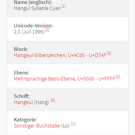
Name (englisch):
[1]
Hangul Syllable Cyan
Unicode-Version:
[2]
2.0 (Juli 1996)
Block:
[3]
Hangeul-Silbenzeichen, U+AC00 - U+D7AF
Ebene:
[3]
Mehrsprachige Basis-Ebene, U+0000 - U+FFFF
Schrift:
[4]
Hangeul
(Hang)
Kategorie:
[1]
Sonstiger Buchstabe
(Lo)