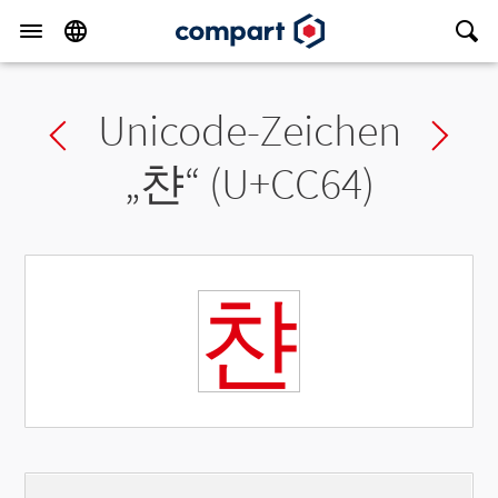
Unicode-Zeichen
Previous char
Ne
„
챤
“ (U+CC64)
챤