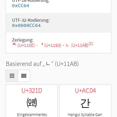
UTF-16-Kodierung:
0xCC64
UTF-32-Kodierung:
0x0000CC64
Zerlegung:
[1]
ᄎ (U+110E)
-
ᅣ (U+1163)
-
ᆫ (U+11AB)
Basierend auf „
ᆫ
“ (U+11AB)
U+321D
U+AC04
㈝
간
Eingeklammertes
Hangul Syllable Gan