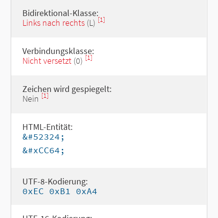
Bidirektional-Klasse:
[1]
Links nach rechts
(L)
Verbindungsklasse:
[1]
Nicht versetzt
(0)
Zeichen wird gespiegelt:
[1]
Nein
HTML-Entität:
&#52324;
&#xCC64;
UTF-8-Kodierung:
0xEC 0xB1 0xA4