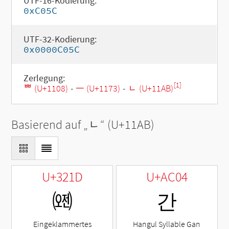
UTF-16-Kodierung:
0xC05C
UTF-32-Kodierung:
0x0000C05C
Zerlegung:
[1]
ᄈ (U+1108)
-
ᅳ (U+1173)
-
ᆫ (U+11AB)
Basierend auf „
ᆫ
“ (U+11AB)
U+321D
U+AC04
㈝
간
Eingeklammertes
Hangul Syllable Gan