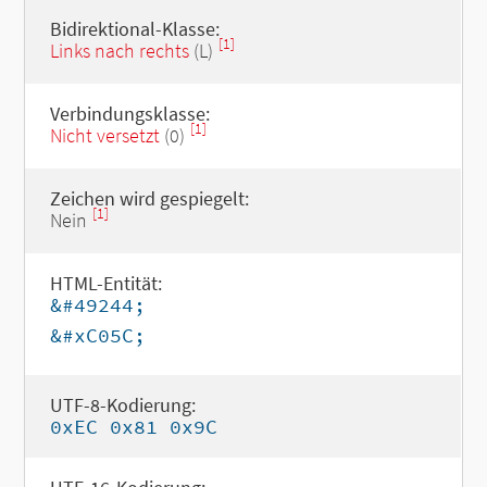
Bidirektional-Klasse:
[1]
Links nach rechts
(L)
Verbindungsklasse:
[1]
Nicht versetzt
(0)
Zeichen wird gespiegelt:
[1]
Nein
HTML-Entität:
&#49244;
&#xC05C;
UTF-8-Kodierung:
0xEC 0x81 0x9C