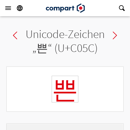
Unicode-Zeichen
Previous char
Ne
„
쁜
“ (U+C05C)
쁜