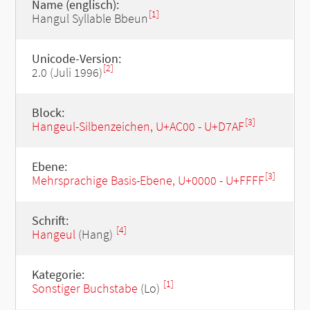
Name (englisch):
[1]
Hangul Syllable Bbeun
Unicode-Version:
[2]
2.0 (Juli 1996)
Block:
[3]
Hangeul-Silbenzeichen, U+AC00 - U+D7AF
Ebene:
[3]
Mehrsprachige Basis-Ebene, U+0000 - U+FFFF
Schrift:
[4]
Hangeul
(Hang)
Kategorie:
[1]
Sonstiger Buchstabe
(Lo)