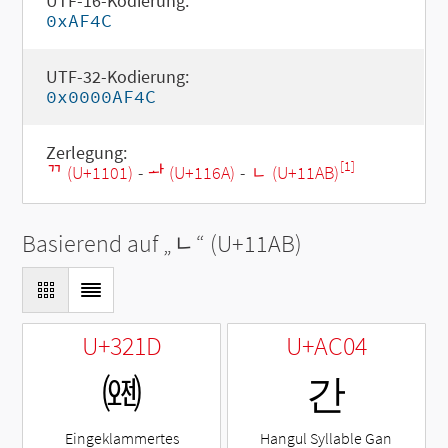
UTF-16-Kodierung:
0xAF4C
UTF-32-Kodierung:
0x0000AF4C
Zerlegung:
[1]
ᄁ (U+1101)
-
ᅪ (U+116A)
-
ᆫ (U+11AB)
Basierend auf „
ᆫ
“ (U+11AB)
U+321D
U+AC04
㈝
간
Eingeklammertes
Hangul Syllable Gan