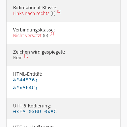
Bidirektional-Klasse:
[1]
Links nach rechts
(L)
Verbindungsklasse:
[1]
Nicht versetzt
(0)
Zeichen wird gespiegelt:
[1]
Nein
HTML-Entität:
&#44876;
&#xAF4C;
UTF-8-Kodierung:
0xEA 0xBD 0x8C