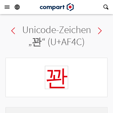
Unicode-Zeichen
Previous char
Ne
„
꽌
“ (U+AF4C)
꽌