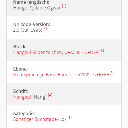
Name (englisch):
[1]
Hangul Syllable Ggwan
Unicode-Version:
[2]
2.0 (Juli 1996)
Block:
[3]
Hangeul-Silbenzeichen, U+AC00 - U+D7AF
Ebene:
[3]
Mehrsprachige Basis-Ebene, U+0000 - U+FFFF
Schrift:
[4]
Hangeul
(Hang)
Kategorie:
[1]
Sonstiger Buchstabe
(Lo)