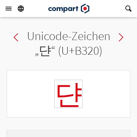
Unicode-Zeichen
Previous char
Ne
„
댠
“ (U+B320)
댠