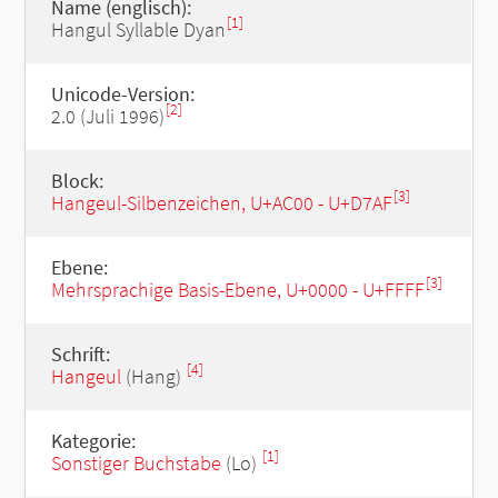
Name (englisch):
[1]
Hangul Syllable Dyan
Unicode-Version:
[2]
2.0 (Juli 1996)
Block:
[3]
Hangeul-Silbenzeichen, U+AC00 - U+D7AF
Ebene:
[3]
Mehrsprachige Basis-Ebene, U+0000 - U+FFFF
Schrift:
[4]
Hangeul
(Hang)
Kategorie:
[1]
Sonstiger Buchstabe
(Lo)