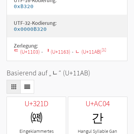
UTF-16-Kodierung:
0xB320
UTF-32-Kodierung:
0x0000B320
Zerlegung:
[1]
ᄃ (U+1103)
-
ᅣ (U+1163)
-
ᆫ (U+11AB)
Basierend auf „
ᆫ
“ (U+11AB)
U+321D
U+AC04
㈝
간
Eingeklammertes
Hangul Syllable Gan