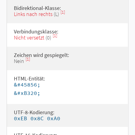
Bidirektional-Klasse:
[1]
Links nach rechts
(L)
Verbindungsklasse:
[1]
Nicht versetzt
(0)
Zeichen wird gespiegelt:
[1]
Nein
HTML-Entität:
&#45856;
&#xB320;
UTF-8-Kodierung:
0xEB 0x8C 0xA0