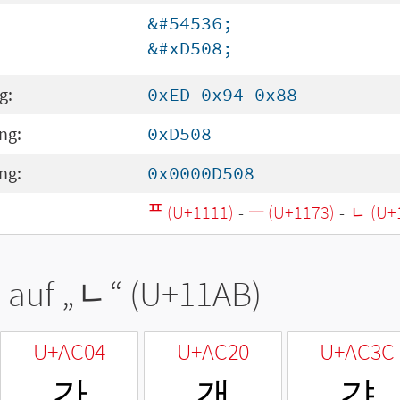
&#54536;
&#xD508;
g:
0xED 0x94 0x88
ng:
0xD508
ng:
0x0000D508
ᄑ (U+1111)
-
ᅳ (U+1173)
-
ᆫ (U+
 auf „
ᆫ
“ (U+11AB)
U+AC04
U+AC20
U+AC3C
간
갠
갼