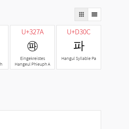
U+327A
U+D30C
㉺
파
Eingekreistes
Hangul Syllable Pa
ph
Hangeul Phieuph A