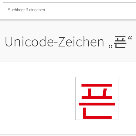
Unicode-Zeichen „
픈
“
픈