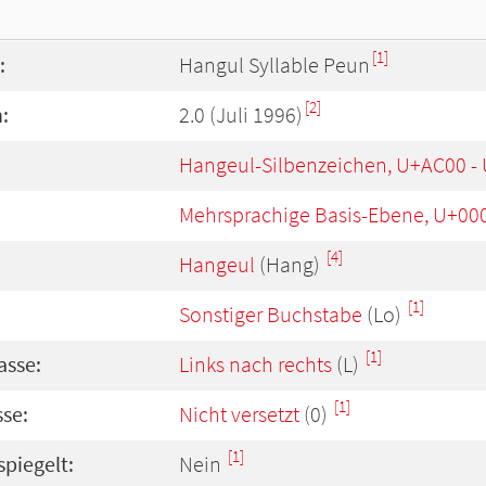
[1]
:
Hangul Syllable Peun
[2]
:
2.0 (Juli 1996)
Hangeul-Silbenzeichen, U+AC00 -
Mehrsprachige Basis-Ebene, U+00
[4]
Hangeul
(Hang)
[1]
Sonstiger Buchstabe
(Lo)
[1]
asse:
Links nach rechts
(L)
[1]
se:
Nicht versetzt
(0)
[1]
spiegelt:
Nein