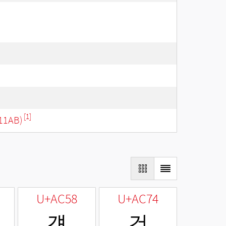
[1]
11AB)
U+AC58
U+AC74
걘
건