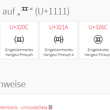
 auf „
ᄑ
“ (U+1111)
U+320C
U+321A
U+326C
㈌
㈚
㉬
Eingeklammertes
Eingeklammertes
Eingekreistes
Hangeul Phieuph
Hangeul Phieuph A
Hangeul Phieu
hweise
tenbank - UnicodeData