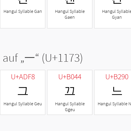
Hangul Syllable Gan
Hangul Syllable
Hangul Syllabl
Gaen
Gyan
 auf „
ᅳ
“ (U+1173)
U+ADF8
U+B044
U+B290
그
끄
느
Hangul Syllable Geu
Hangul Syllable
Hangul Syllable 
Ggeu