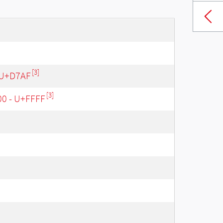
[3]
 U+D7AF
[3]
00 - U+FFFF