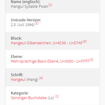
Name (englisch):
[1]
Hangul Syllable Pwan
Unicode-Version:
[2]
2.0 (Juli 1996)
Block:
[3]
Hangeul-Silbenzeichen, U+AC00 - U+D7AF
Ebene:
[3]
Mehrsprachige Basis-Ebene, U+0000 - U+FFFF
Schrift:
[4]
Hangeul
(Hang)
Kategorie:
[1]
Sonstiger Buchstabe
(Lo)