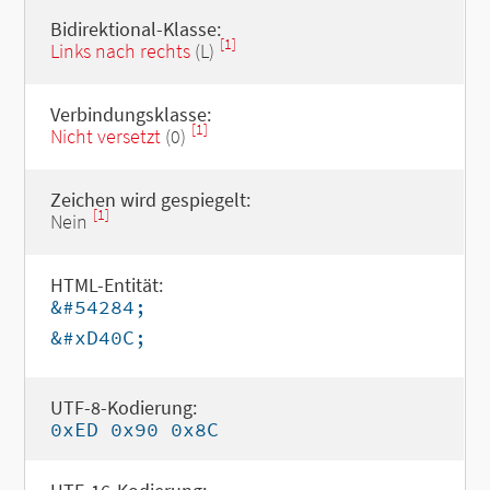
Bidirektional-Klasse:
[1]
Links nach rechts
(L)
Verbindungsklasse:
[1]
Nicht versetzt
(0)
Zeichen wird gespiegelt:
[1]
Nein
HTML-Entität:
&#54284;
&#xD40C;
UTF-8-Kodierung:
0xED 0x90 0x8C