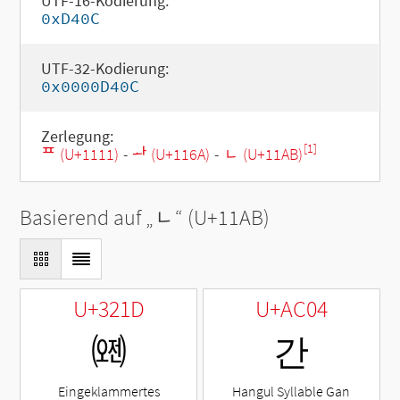
UTF-16-Kodierung:
0xD40C
UTF-32-Kodierung:
0x0000D40C
Zerlegung:
[1]
ᄑ (U+1111)
-
ᅪ (U+116A)
-
ᆫ (U+11AB)
Basierend auf „
ᆫ
“ (U+11AB)
U+321D
U+AC04
㈝
간
Eingeklammertes
Hangul Syllable Gan