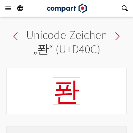
Unicode-Zeichen
Previous char
Ne
„
퐌
“ (U+D40C)
퐌