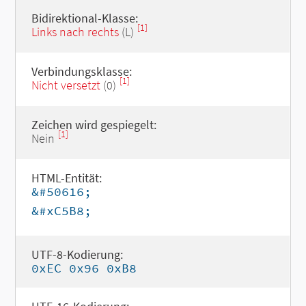
Bidirektional-Klasse:
[1]
Links nach rechts
(L)
Verbindungsklasse:
[1]
Nicht versetzt
(0)
Zeichen wird gespiegelt:
[1]
Nein
HTML-Entität:
&#50616;
&#xC5B8;
UTF-8-Kodierung:
0xEC 0x96 0xB8