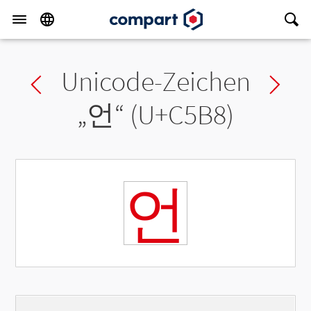
Unicode-Zeichen
Previous char
Ne
„
언
“ (U+C5B8)
언