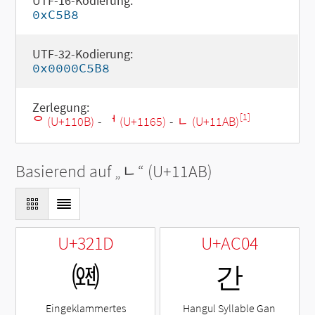
UTF-16-Kodierung:
0xC5B8
UTF-32-Kodierung:
0x0000C5B8
Zerlegung:
[1]
ᄋ (U+110B)
-
ᅥ (U+1165)
-
ᆫ (U+11AB)
Basierend auf „
ᆫ
“ (U+11AB)
U+321D
U+AC04
㈝
간
Eingeklammertes
Hangul Syllable Gan