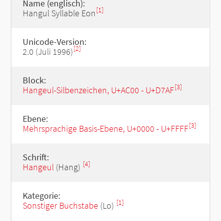
Name (englisch):
[1]
Hangul Syllable Eon
Unicode-Version:
[2]
2.0 (Juli 1996)
Block:
[3]
Hangeul-Silbenzeichen, U+AC00 - U+D7AF
Ebene:
[3]
Mehrsprachige Basis-Ebene, U+0000 - U+FFFF
Schrift:
[4]
Hangeul
(Hang)
Kategorie:
[1]
Sonstiger Buchstabe
(Lo)