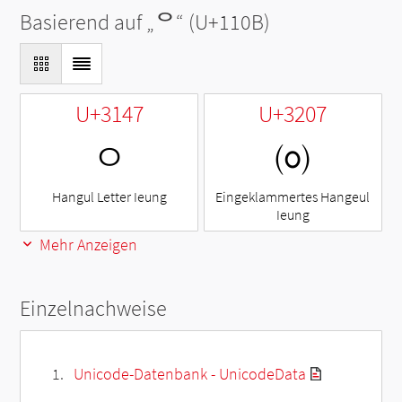
Basierend auf „
ᄋ
“ (U+110B)
U+3147
U+3207
ㅇ
㈇
Hangul Letter Ieung
Eingeklammertes Hangeul
Ieung
Mehr Anzeigen
Einzelnachweise
Unicode-Datenbank - UnicodeData