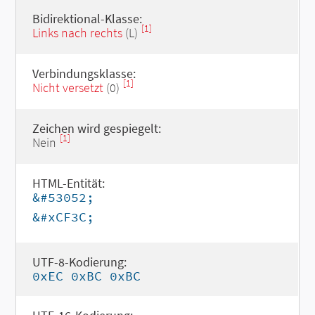
Bidirektional-Klasse:
[1]
Links nach rechts
(L)
Verbindungsklasse:
[1]
Nicht versetzt
(0)
Zeichen wird gespiegelt:
[1]
Nein
HTML-Entität:
&#53052;
&#xCF3C;
UTF-8-Kodierung:
0xEC 0xBC 0xBC