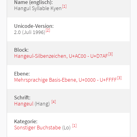
Name (englisch):
[1]
Hangul Syllable Kyen
Unicode-Version:
[2]
2.0 (Juli 1996)
Block:
[3]
Hangeul-Silbenzeichen, U+AC00 - U+D7AF
Ebene:
[3]
Mehrsprachige Basis-Ebene, U+0000 - U+FFFF
Schrift:
[4]
Hangeul
(Hang)
Kategorie:
[1]
Sonstiger Buchstabe
(Lo)