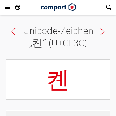
Unicode-Zeichen
Previous char
Ne
„
켼
“ (U+CF3C)
켼