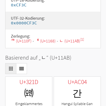
UTF-16-Kodierung:
0xCF3C
UTF-32-Kodierung:
0x0000CF3C
Zerlegung:
[1]
ᄏ (U+110F)
-
ᅨ (U+1168)
-
ᆫ (U+11AB)
Basierend auf „
ᆫ
“ (U+11AB)
U+321D
U+AC04
㈝
간
Eingeklammertes
Hangul Syllable Gan