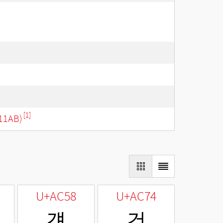
[1]
11AB)
U+AC58
U+AC74
걘
건