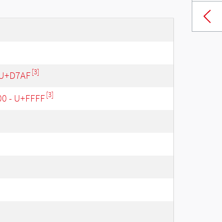
[3]
 U+D7AF
[3]
00 - U+FFFF