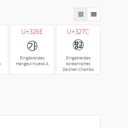
U+326E
U+327C
㉮
㉼
Eingekreistes
Eingekreistes
k
Hangeul Kiyeok A
koreanisches
Zeichen Chamko