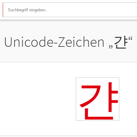
Unicode-Zeichen „
갼
“
갼