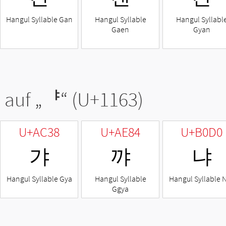
Hangul Syllable Gan
Hangul Syllable
Hangul Syllabl
Gaen
Gyan
 auf „
ᅣ
“ (U+1163)
U+AC38
U+AE84
U+B0D0
갸
꺄
냐
Hangul Syllable Gya
Hangul Syllable
Hangul Syllable 
Ggya