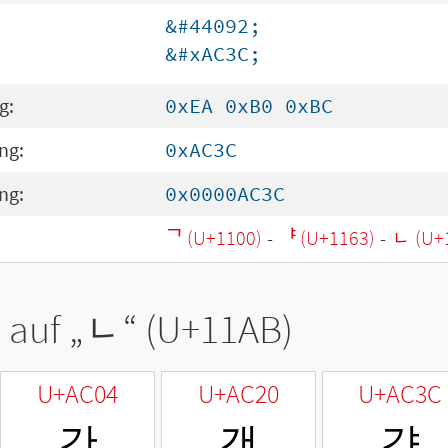
&#44092;
&#xAC3C;
g:
0xEA 0xB0 0xBC
ng:
0xAC3C
ng:
0x0000AC3C
ᄀ (U+1100)
-
ᅣ (U+1163)
-
ᆫ (U+
 auf „
ᆫ
“ (U+11AB)
U+AC04
U+AC20
U+AC3C
간
갠
갼