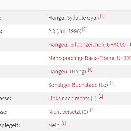
[1]
:
Hangul Syllable Gyan
[2]
:
2.0 (Juli 1996)
Hangeul-Silbenzeichen, U+AC00 -
Mehrsprachige Basis-Ebene, U+00
[4]
Hangeul
(Hang)
[1]
Sonstiger Buchstabe
(Lo)
[1]
asse:
Links nach rechts
(L)
[1]
se:
Nicht versetzt
(0)
[1]
spiegelt:
Nein