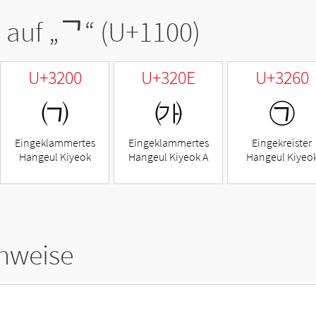
 auf „
ᄀ
“ (U+1100)
U+3200
U+320E
U+3260
㈀
㈎
㉠
Eingeklammertes
Eingeklammertes
Eingekreister
Hangeul Kiyeok
Hangeul Kiyeok A
Hangeul Kiyeo
hweise