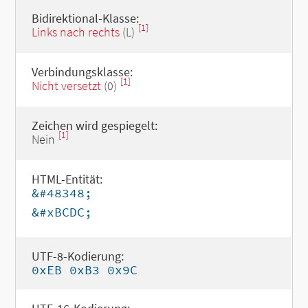
Bidirektional-Klasse:
[1]
Links nach rechts
(L)
Verbindungsklasse:
[1]
Nicht versetzt
(0)
Zeichen wird gespiegelt:
[1]
Nein
HTML-Entität:
&#48348;
&#xBCDC;
UTF-8-Kodierung:
0xEB 0xB3 0x9C