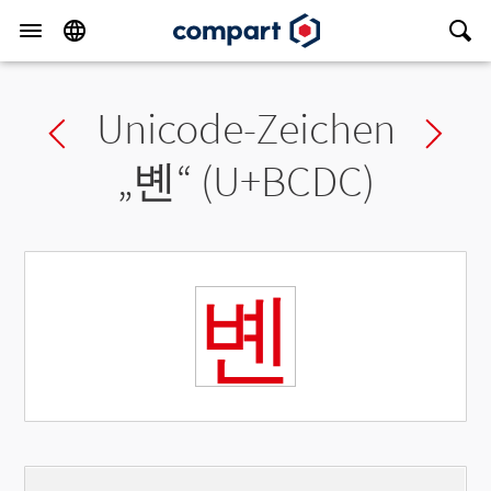
Unicode-Zeichen
Previous char
Ne
„
볜
“ (U+BCDC)
볜