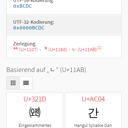
UTF-16-Kodierung:
0xBCDC
UTF-32-Kodierung:
0x0000BCDC
Zerlegung:
[1]
ᄇ (U+1107)
-
ᅨ (U+1168)
-
ᆫ (U+11AB)
Basierend auf „
ᆫ
“ (U+11AB)
U+321D
U+AC04
㈝
간
Eingeklammertes
Hangul Syllable Gan