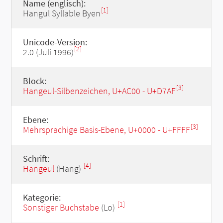
Name (englisch):
[1]
Hangul Syllable Byen
Unicode-Version:
[2]
2.0 (Juli 1996)
Block:
[3]
Hangeul-Silbenzeichen, U+AC00 - U+D7AF
Ebene:
[3]
Mehrsprachige Basis-Ebene, U+0000 - U+FFFF
Schrift:
[4]
Hangeul
(Hang)
Kategorie:
[1]
Sonstiger Buchstabe
(Lo)