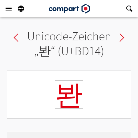
Unicode-Zeichen
Previous char
Ne
„
봔
“ (U+BD14)
봔