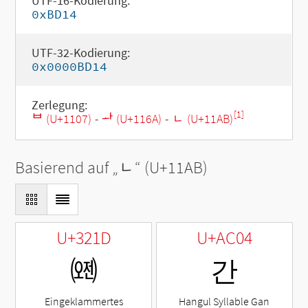
UTF-16-Kodierung:
0xBD14
UTF-32-Kodierung:
0x0000BD14
Zerlegung:
[1]
ᄇ (U+1107)
-
ᅪ (U+116A)
-
ᆫ (U+11AB)
Basierend auf „
ᆫ
“ (U+11AB)
U+321D
U+AC04
㈝
간
Eingeklammertes
Hangul Syllable Gan