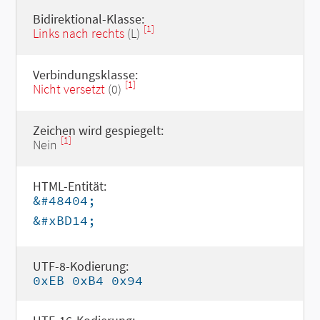
Bidirektional-Klasse:
[1]
Links nach rechts
(L)
Verbindungsklasse:
[1]
Nicht versetzt
(0)
Zeichen wird gespiegelt:
[1]
Nein
HTML-Entität:
&#48404;
&#xBD14;
UTF-8-Kodierung:
0xEB 0xB4 0x94