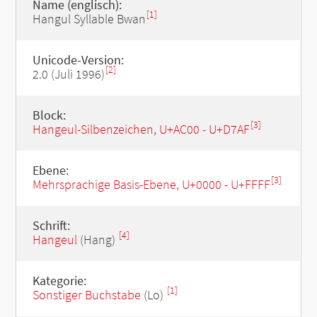
Name (englisch):
[1]
Hangul Syllable Bwan
Unicode-Version:
[2]
2.0 (Juli 1996)
Block:
[3]
Hangeul-Silbenzeichen, U+AC00 - U+D7AF
Ebene:
[3]
Mehrsprachige Basis-Ebene, U+0000 - U+FFFF
Schrift:
[4]
Hangeul
(Hang)
Kategorie:
[1]
Sonstiger Buchstabe
(Lo)