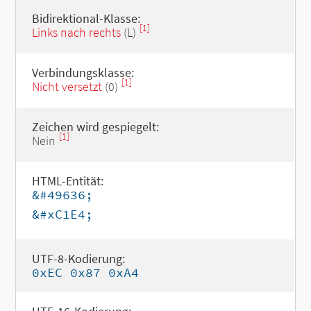
Bidirektional-Klasse:
[1]
Links nach rechts
(L)
Verbindungsklasse:
[1]
Nicht versetzt
(0)
Zeichen wird gespiegelt:
[1]
Nein
HTML-Entität:
&#49636;
&#xC1E4;
UTF-8-Kodierung:
0xEC 0x87 0xA4