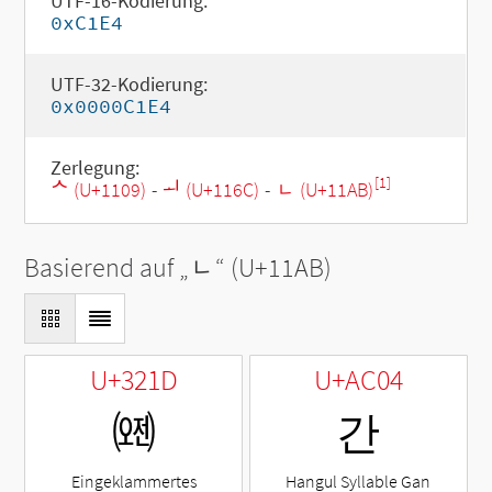
UTF-16-Kodierung:
0xC1E4
UTF-32-Kodierung:
0x0000C1E4
Zerlegung:
[1]
ᄉ (U+1109)
-
ᅬ (U+116C)
-
ᆫ (U+11AB)
Basierend auf „
ᆫ
“ (U+11AB)
U+321D
U+AC04
㈝
간
Eingeklammertes
Hangul Syllable Gan