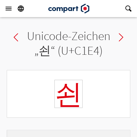
Unicode-Zeichen
Previous char
Ne
„
쇤
“ (U+C1E4)
쇤