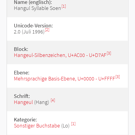
Name (englisch):
[1]
Hangul Syllable Soen
Unicode-Version:
[2]
2.0 (Juli 1996)
Block:
[3]
Hangeul-Silbenzeichen, U+AC00 - U+D7AF
Ebene:
[3]
Mehrsprachige Basis-Ebene, U+0000 - U+FFFF
Schrift:
[4]
Hangeul
(Hang)
Kategorie:
[1]
Sonstiger Buchstabe
(Lo)