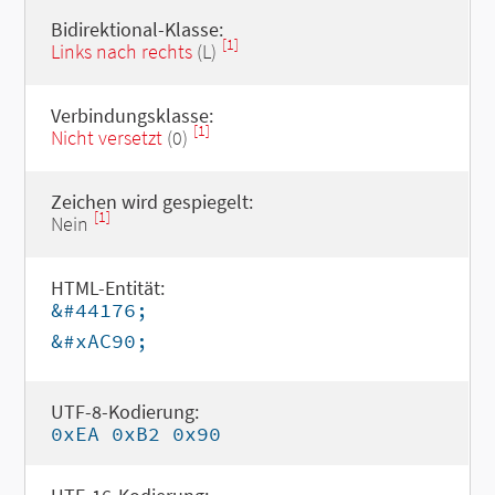
Bidirektional-Klasse:
[1]
Links nach rechts
(L)
Verbindungsklasse:
[1]
Nicht versetzt
(0)
Zeichen wird gespiegelt:
[1]
Nein
HTML-Entität:
&#44176;
&#xAC90;
UTF-8-Kodierung:
0xEA 0xB2 0x90