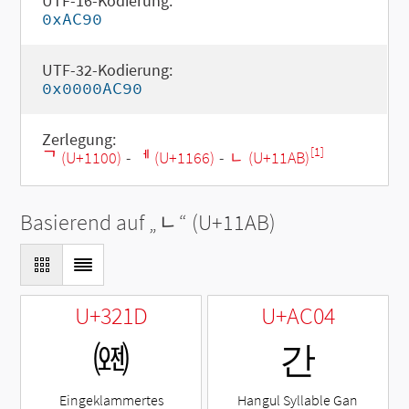
UTF-16-Kodierung:
0xAC90
UTF-32-Kodierung:
0x0000AC90
Zerlegung:
[1]
ᄀ (U+1100)
-
ᅦ (U+1166)
-
ᆫ (U+11AB)
Basierend auf „
ᆫ
“ (U+11AB)
U+321D
U+AC04
㈝
간
Eingeklammertes
Hangul Syllable Gan