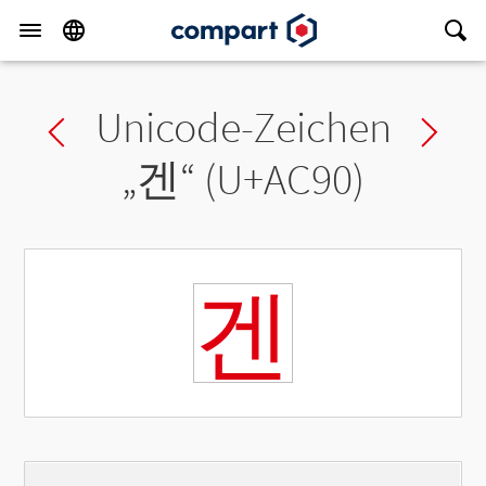
Unicode-Zeichen
Previous char
Ne
„
겐
“ (U+AC90)
겐