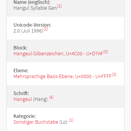
Name (englisch):
[1]
Hangul Syllable Gen
Unicode-Version:
[2]
2.0 (Juli 1996)
Block:
[3]
Hangeul-Silbenzeichen, U+AC00 - U+D7AF
Ebene:
[3]
Mehrsprachige Basis-Ebene, U+0000 - U+FFFF
Schrift:
[4]
Hangeul
(Hang)
Kategorie:
[1]
Sonstiger Buchstabe
(Lo)