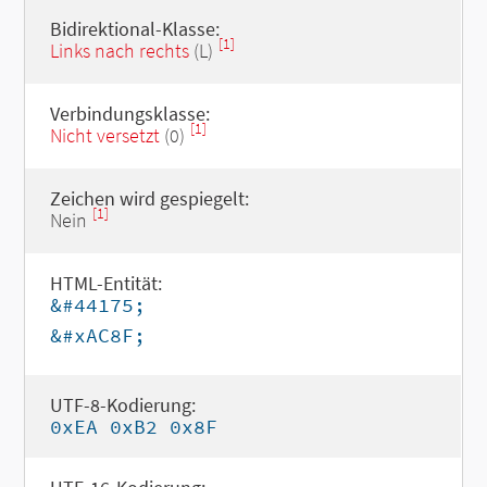
Bidirektional-Klasse:
[1]
Links nach rechts
(L)
Verbindungsklasse:
[1]
Nicht versetzt
(0)
Zeichen wird gespiegelt:
[1]
Nein
HTML-Entität:
&#44175;
&#xAC8F;
UTF-8-Kodierung:
0xEA 0xB2 0x8F