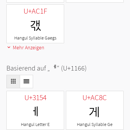
U+AC1F
갟
Hangul Syllable Gaegs
Mehr Anzeigen
Basierend auf „
ᅦ
“ (U+1166)
U+3154
U+AC8C
ㅔ
게
Hangul Letter E
Hangul Syllable Ge