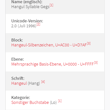
Name (englisch):
[1]
Hangul Syllable Gegs
Unicode-Version:
[2]
2.0 (Juli 1996)
Block:
[3]
Hangeul-Silbenzeichen, U+AC00 - U+D7AF
Ebene:
[3]
Mehrsprachige Basis-Ebene, U+0000 - U+FFFF
Schrift:
[4]
Hangeul
(Hang)
Kategorie:
[1]
Sonstiger Buchstabe
(Lo)