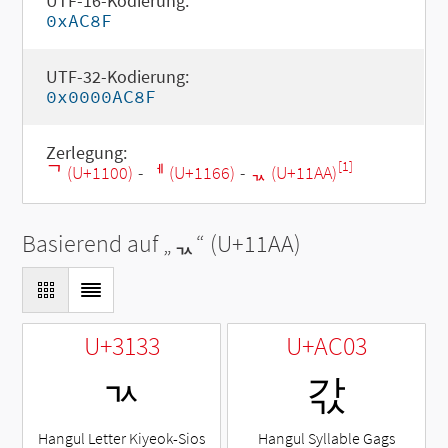
UTF-16-Kodierung:
0xAC8F
UTF-32-Kodierung:
0x0000AC8F
Zerlegung:
[1]
ᄀ (U+1100)
-
ᅦ (U+1166)
-
ᆪ (U+11AA)
Basierend auf „
ᆪ
“ (U+11AA)
U+3133
U+AC03
ㄳ
갃
Hangul Letter Kiyeok-Sios
Hangul Syllable Gags