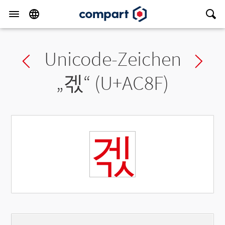
Unicode-Zeichen
Previous char
Ne
„
겏
“ (U+AC8F)
겏