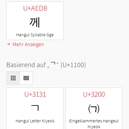
U+AED8
께
Hangul Syllable Gge
Mehr Anzeigen
Basierend auf „
ᄀ
“ (U+1100)
U+3131
U+3200
ㄱ
㈀
Hangul Letter Kiyeok
Eingeklammertes Hangeul
Kiyeok