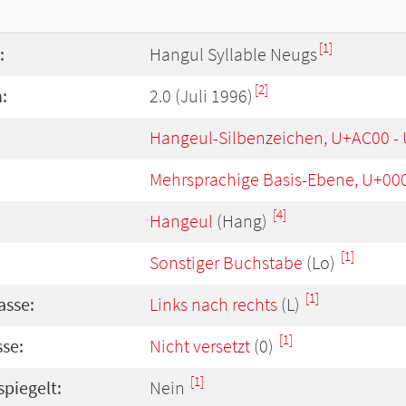
[1]
:
Hangul Syllable Neugs
[2]
:
2.0 (Juli 1996)
Hangeul-Silbenzeichen, U+AC00 -
Mehrsprachige Basis-Ebene, U+00
[4]
Hangeul
(Hang)
[1]
Sonstiger Buchstabe
(Lo)
[1]
asse:
Links nach rechts
(L)
[1]
se:
Nicht versetzt
(0)
[1]
spiegelt:
Nein