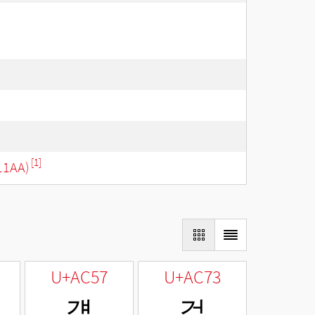
[1]
11AA)
U+AC57
U+AC73
걗
걳