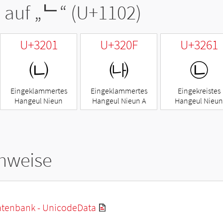
 auf „
ᄂ
“ (U+1102)
U+3201
U+320F
U+3261
㈁
㈏
㉡
Eingeklammertes
Eingeklammertes
Eingekreistes
Hangeul Nieun
Hangeul Nieun A
Hangeul Nieun
hweise
tenbank - UnicodeData