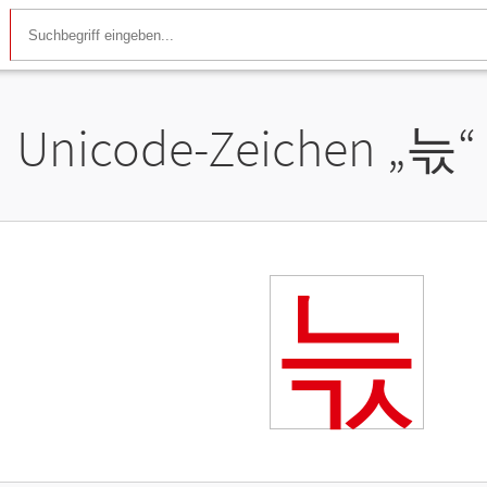
Unicode-Zeichen „
늓
“
늓