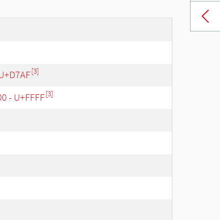
[3]
 U+D7AF
[3]
00 - U+FFFF