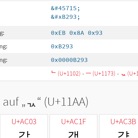
&#45715;
&#xB293;
g:
0xEB 0x8A 0x93
ng:
0xB293
ng:
0x0000B293
ᄂ (U+1102)
-
ᅳ (U+1173)
-
ᆪ (U+
 auf „
ᆪ
“ (U+11AA)
U+AC03
U+AC1F
U+AC3B
갃
갟
갻