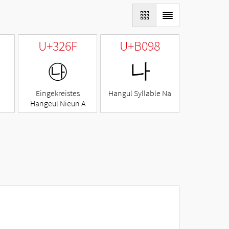
U+326F
U+B098
㉯
나
Eingekreistes
Hangul Syllable Na
Hangeul Nieun A