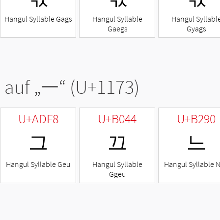
Hangul Syllable Gags
Hangul Syllable
Hangul Syllabl
Gaegs
Gyags
 auf „
ᅳ
“ (U+1173)
U+ADF8
U+B044
U+B290
그
끄
느
Hangul Syllable Geu
Hangul Syllable
Hangul Syllable 
Ggeu