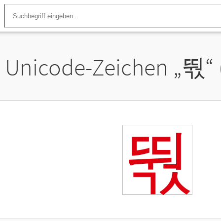
Unicode-Zeichen „
뚻
“
뚻