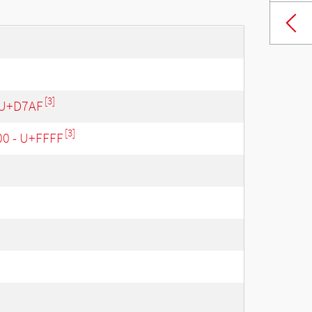
[3]
 U+D7AF
[3]
00 - U+FFFF