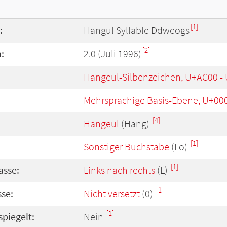
[1]
:
Hangul Syllable Ddweogs
[2]
:
2.0 (Juli 1996)
Hangeul-Silbenzeichen, U+AC00 -
Mehrsprachige Basis-Ebene, U+00
[4]
Hangeul
(Hang)
[1]
Sonstiger Buchstabe
(Lo)
[1]
asse:
Links nach rechts
(L)
[1]
se:
Nicht versetzt
(0)
[1]
spiegelt:
Nein