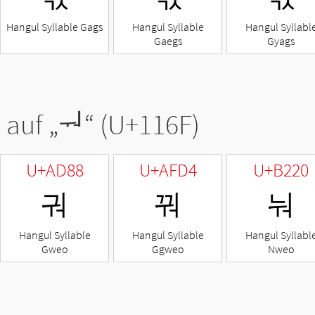
Hangul Syllable Gags
Hangul Syllable
Hangul Syllabl
Gaegs
Gyags
 auf „
ᅯ
“ (U+116F)
U+AD88
U+AFD4
U+B220
궈
꿔
눠
Hangul Syllable
Hangul Syllable
Hangul Syllabl
Gweo
Ggweo
Nweo