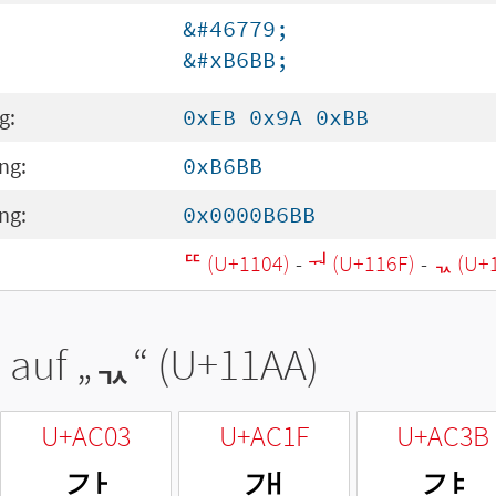
&#46779;
&#xB6BB;
g:
0xEB 0x9A 0xBB
ng:
0xB6BB
ng:
0x0000B6BB
ᄄ (U+1104)
-
ᅯ (U+116F)
-
ᆪ (U+
 auf „
ᆪ
“ (U+11AA)
U+AC03
U+AC1F
U+AC3B
갃
갟
갻