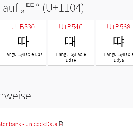
 auf „
ᄄ
“ (U+1104)
U+B530
U+B54C
U+B568
따
때
땨
Hangul Syllable Dda
Hangul Syllable
Hangul Syllabl
Ddae
Ddya
hweise
tenbank - UnicodeData