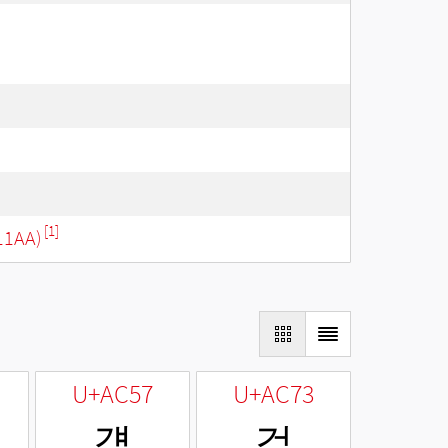
[1]
11AA)
U+AC57
U+AC73
걗
걳